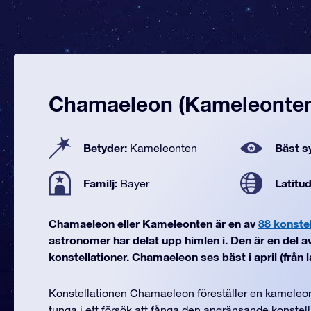
Chamaeleon (Kameleonte
Betyder:
Bäst sy
Kameleonten
Familj:
Latitu
Bayer
Chamaeleon eller Kameleonten är en av
88 konstel
astronomer har delat upp himlen i. Den är en del a
konstellationer. Chamaeleon ses bäst i april (från lat
Konstellationen Chamaeleon föreställer en kameleont
tunga i ett försök att fånga den angränsande konstel