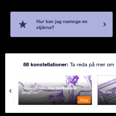
Hur kan jag namnge en
stjärna?
88 konstellationer:
Ta reda på mer om d
Andromeda - Den fastkedjade
jungfrun
Antlia 
Visa
Visa