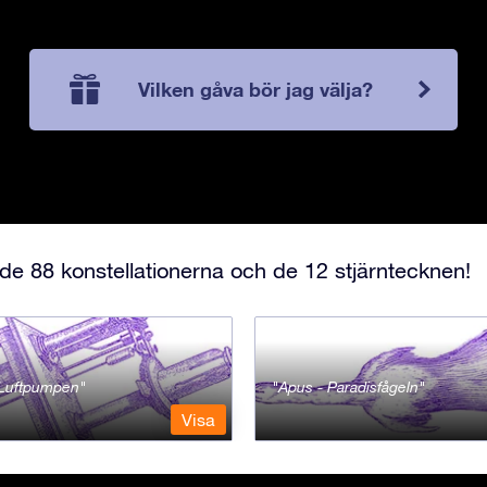
Vilken gåva bör jag välja?
e 88 konstellationerna och de 12 stjärntecknen!
- Luftpumpen
Apus - Paradisfågeln
Visa