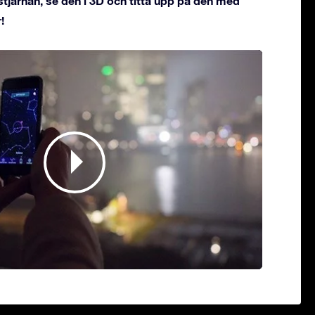
stjärnan, se den i 3D och titta upp på den med
!