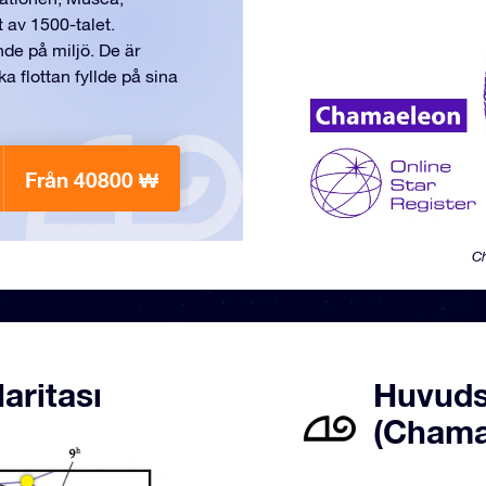
 av 1500-talet.
de på miljö. De är
 flottan fyllde på sina
Från 40800 ₩
Ch
aritası
Huvuds
(Chama