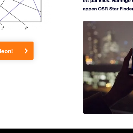
ett par klick. Namnge 
appen OSR Star Finder
leon!