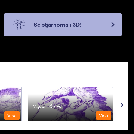
Se stjärnorna i 3D!
Aquila - Örnen
Aqua
Visa
Visa