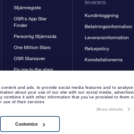
leverans
Stjärnregiste
Kundinloggning
OSR:s App Star
Finder
Betalningsinformation
Personlig Stjärnsida
Leveransinformation
One Million Stars
Returpolicy
OSR Starsaver
Konstellationerna
Fly me to the stars
VR-app
 content and ads, to provide social media features and to analyse
rmation about your use of our site with our social media, advertisi
 combine it with other information that you’ve provided to them o
r use of their services.
Show details
Pressida
Sekretesspolicy & An
Apeldoorn, The Netherlands
.722B01
Customize