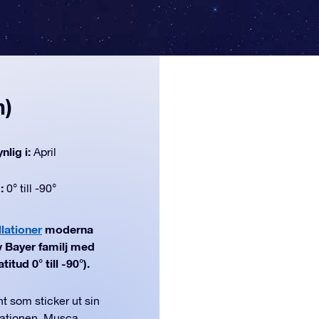
n)
nlig i:
April
d:
0° till -90°
lationer
moderna
v Bayer familj med
itud 0° till -90°).
 som sticker ut sin
lationen, Musca,