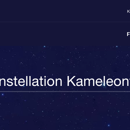
K
F
nstellation Kameleon