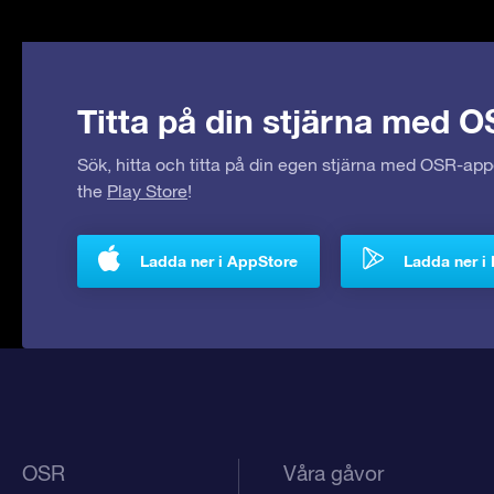
Titta på din stjärna med O
Sök, hitta och titta på din egen stjärna med OSR-ap
the
Play Store
!
Ladda ner i AppStore
Ladda ner i 
OSR
Våra gåvor