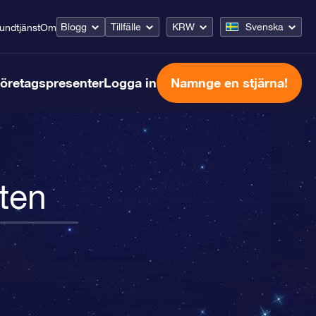
Blogg
Tillfälle
KRW
Svenska
undtjänst
Om
öretagspresenter
Logga in
Namnge en stjärna!
ten