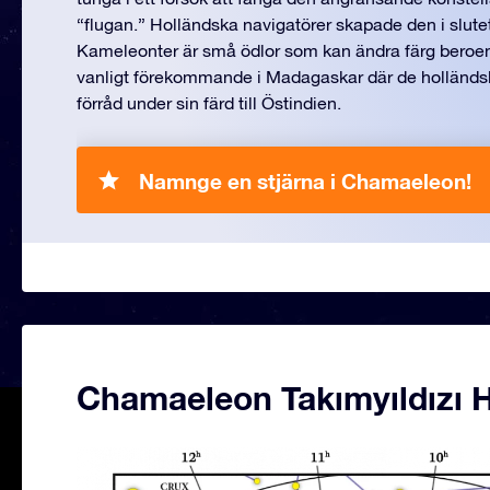
“flugan.” Holländska navigatörer skapade den i slutet
Kameleonter är små ödlor som kan ändra färg beroen
vanligt förekommande i Madagaskar där de holländska
förråd under sin färd till Östindien.
Namnge en stjärna i Chamaeleon!
Chamaeleon Takımyıldızı H