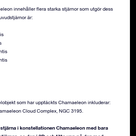
eon innehåller flera starka stjärnor som utgör dess
vudstjärnor är:
is
s
ntis
ntis
lobjekt som har upptäckts Chamaeleon inkluderar:
hamaeleon Cloud Complex, NGC 3195.
stjärna i konstellationen Chamaeleon med bara