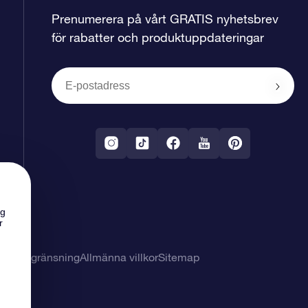
Prenumerera på vårt GRATIS nyhetsbrev
för rabatter och produktuppdateringar
ng
r
svarsbegränsning
Allmänna villkor
Sitemap