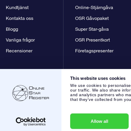
Kundtjänst
Online-Stjärngåva
Kontakta oss
OSR Gåvopaket
Blogg
Super Star-gåva
Vanliga frågor
OSR Presentkort
Recensioner
Företagspresenter
This website uses cookies
We use cookies to personalise
our traffic. We also share info
and analytics partners who may
that they’ve collected from you
Online Star Register BV
- Laan van de Maagd 83, 7324 BT 
,
Kundtjänst:
help@osr.org
KVK: 60333553, VAT: NL 8538.62
Allow all