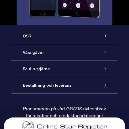
OSR
Kundtjänst
Våra gåvor
Kontakta oss
Online-Stjärngåva
Se din stjärna
Blogg
OSR Gåvopaket
Stjärnregiste
Beställning och leverans
Vanliga frågor
Super Star-gåva
OSR:s App Star Finder
Kundinloggning
Prenumerera på vårt GRATIS nyhetsbrev
för rabatter och produktuppdateringar
Recensioner
OSR Presentkort
Personlig Stjärnsida
Betalningsinformation