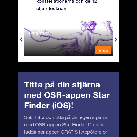
konstellationerna och de 12
stjärntecknen!
Andromeda - Den fastkedjade
Antli
jungfrun
Visa
Visa
Titta på din stjärna
med OSR-appen Star
Finder (iOS)!
Sök, hitta och titta på din egen stjärna
med OSR-appen Star Finder. Du kan
ladda ner appen GRATIS i
AppStore
or