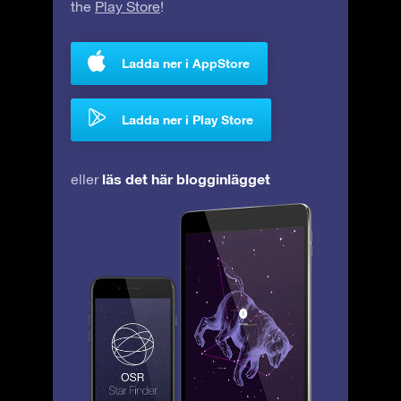
the
Play Store
!
Ladda ner i AppStore
Ladda ner i Play Store
läs det här blogginlägget
eller