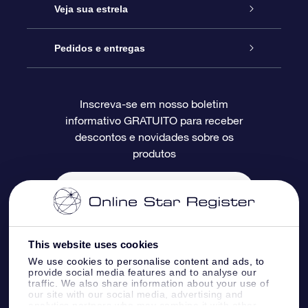
Entre em contato conosco
Presente estrelar on-line
Veja sua estrela
Blog
Pacote de presente da OSR
Star Register
Pedidos e entregas
Perguntas frequentes
Super Star Gift
Aplicativo Localizador de Estrelas da OSR
Login de clientes
Inscreva-se em nosso boletim
informativo GRATUITO para receber
Avaliações
O cartão de presente da OSR
Página estelar personalizada
Informações de pagamento
descontos e novidades sobre os
produtos
Presentes corporativos
Um Milhão de Estrelas
Informações de envio
OSR Starsaver
Política de devolução
Aplicativo RV Fly me to the stars
Constelações
This website uses cookies
We use cookies to personalise content and ads, to
provide social media features and to analyse our
traffic. We also share information about your use of
our site with our social media, advertising and
analytics partners who may combine it with other