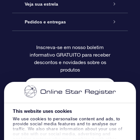
Entre em contato conosco
Presente estrelar on-line
Veja sua estrela
Blog
Pacote de presente da OSR
Star Register
Pedidos e entregas
Perguntas frequentes
Super Star Gift
Aplicativo Localizador de Estrelas da OSR
Login de clientes
Inscreva-se em nosso boletim
informativo GRATUITO para receber
Avaliações
O cartão de presente da OSR
Página estelar personalizada
Informações de pagamento
descontos e novidades sobre os
produtos
Presentes corporativos
Um Milhão de Estrelas
Informações de envio
OSR Starsaver
Política de devolução
Aplicativo RV Fly me to the stars
Constelações
This website uses cookies
We use cookies to personalise content and ads, to
provide social media features and to analyse our
traffic. We also share information about your use of
our site with our social media, advertising and
analytics partners who may combine it with other