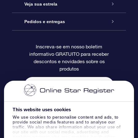
Entre em contato conosco
Presente estrelar on-line
Veja sua estrela
Blog
Pacote de presente da OSR
Star Register
Pedidos e entregas
Perguntas frequentes
Super Star Gift
Aplicativo Localizador de Estrelas da OSR
Login de clientes
Inscreva-se em nosso boletim
informativo GRATUITO para receber
Avaliações
O cartão de presente da OSR
Página estelar personalizada
Informações de pagamento
descontos e novidades sobre os
produtos
Presentes corporativos
Um Milhão de Estrelas
Informações de envio
OSR Starsaver
Política de devolução
Aplicativo RV Fly me to the stars
Constelações
This website uses cookies
We use cookies to personalise content and ads, to
provide social media features and to analyse our
traffic. We also share information about your use of
our site with our social media, advertising and
analytics partners who may combine it with other