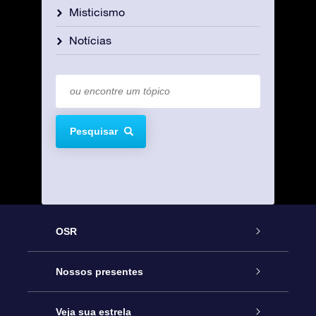
Misticismo
Notícias
Pesquisar
OSR
Serviço
Nossos presentes
Entre em contato conosco
Presente estrelar on-line
Veja sua estrela