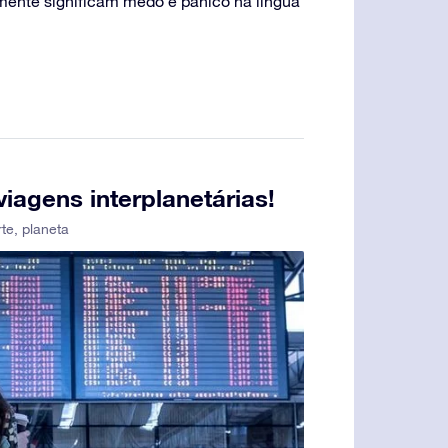
amente significam medo e pânico na língua
iagens interplanetárias!
te
,
planeta