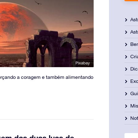
Ast
Ast
Be
Cri
Pixabay
Dic
eforçando a coragem e também alimentando
Exo
Gu
Mis
Not
gem das duas luas de