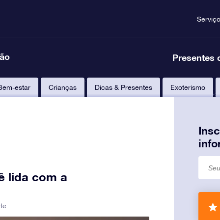
Serviç
ção
Presentes 
Bem-estar
Crianças
Dicas & Presentes
Exoterismo
Ins
inf
ê lida com a
te