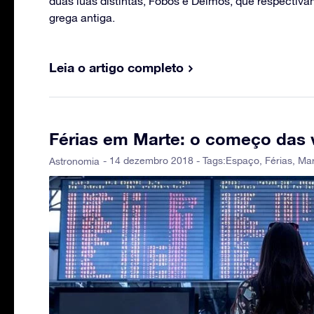
duas luas distintas, Fobos e Deimos, que respectiv
grega antiga.
Leia o artigo completo
Férias em Marte: o começo das v
- 14 dezembro 2018 - Tags:
Espaço
,
Férias
,
Mar
Astronomia