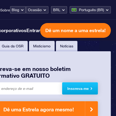
Blog
Ocasião
BRL
Português (BR)
o
Sobre
corporativos
Entrar
Dê um nome a uma estrela!
Guia da OSR
Misticismo
Notícias
creva-se em nosso boletim
ormativo GRATUITO
Inscreva-me
Dê uma Estrela agora mesmo!