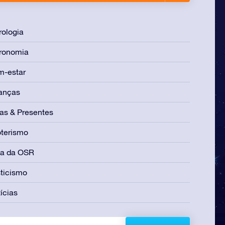
rologia
ronomia
m-estar
anças
as & Presentes
terismo
ia da OSR
ticismo
ícias