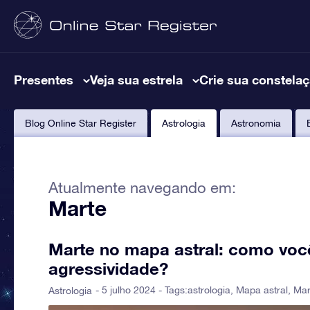
Presentes
Veja sua estrela
Crie sua constela
Blog Online Star Register
Astrologia
Astronomia
Atualmente navegando em:
Marte
Marte no mapa astral: como voc
agressividade?
- 5 julho 2024 - Tags:
astrologia
,
Mapa astral
,
Mar
Astrologia