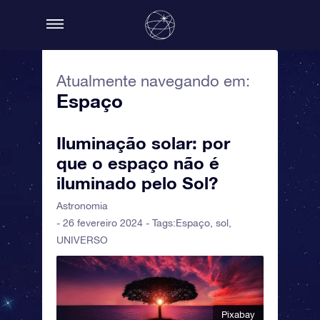
Atualmente navegando em:
Espaço
Iluminação solar: por
que o espaço não é
iluminado pelo Sol?
Astronomia
- 26 fevereiro 2024 - Tags:
Espaço
,
sol
,
UNIVERSO
Pixabay