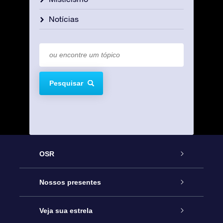
Notícias
Pesquisar
OSR
Serviço
Nossos presentes
Entre em contato conosco
Presente estrelar on-line
Veja sua estrela