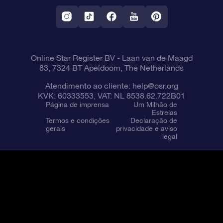
Aplicativo RV Fly me to the stars
Constelações
Online Star Register BV
- Laan van de Maagd
83, 7324 BT Apeldoorn, The Netherlands
Atendimento ao cliente:
help@osr.org
KVK: 60333553, VAT: NL 8538.62.722B01
Página de imprensa
Um Milhão de
Estrelas
Termos e condições
Declaração de
gerais
privacidade e aviso
legal