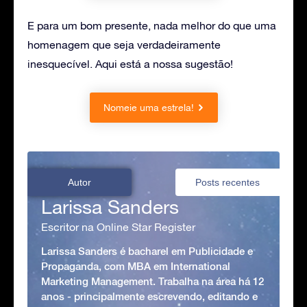
E para um bom presente, nada melhor do que uma
homenagem que seja verdadeiramente
inesquecível. Aqui está a nossa sugestão!
Nomeie uma estrela!
Autor
Posts recentes
Larissa Sanders
Escritor na Online Star Register
Larissa Sanders é bacharel em Publicidade e
Propaganda, com MBA em International
Marketing Management. Trabalha na área há 12
anos - principalmente escrevendo, editando e