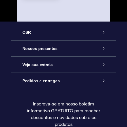
OSR
Serviço
Nossos presentes
Entre em contato conosco
Presente estrelar on-line
Veja sua estrela
Blog
Pacote de presente da OSR
Star Register
Pedidos e entregas
Perguntas frequentes
Super Star Gift
Aplicativo Localizador de Estrelas da OSR
Login de clientes
Inscreva-se em nosso boletim
informativo GRATUITO para receber
Avaliações
O cartão de presente da OSR
Página estelar personalizada
Informações de pagamento
descontos e novidades sobre os
produtos