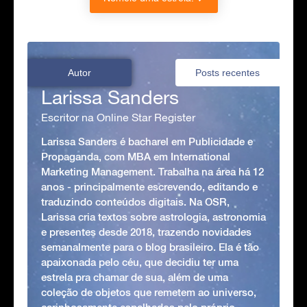
Autor
Posts recentes
Larissa Sanders
Escritor na Online Star Register
Larissa Sanders é bacharel em Publicidade e
Propaganda, com MBA em International
Marketing Management. Trabalha na área há 12
anos - principalmente escrevendo, editando e
traduzindo conteúdos digitais. Na OSR,
Larissa cria textos sobre astrologia, astronomia
e presentes desde 2018, trazendo novidades
semanalmente para o blog brasileiro. Ela é tão
apaixonada pelo céu, que decidiu ter uma
estrela pra chamar de sua, além de uma
coleção de objetos que remetem ao universo,