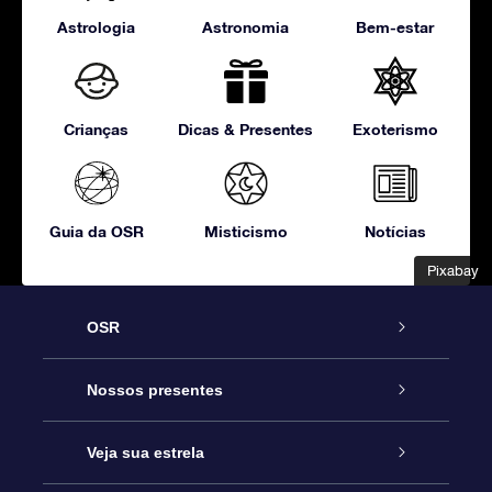
Astrologia
Astronomia
Bem-estar
Crianças
Dicas & Presentes
Exoterismo
Guia da OSR
Misticismo
Notícias
Pixabay
Pixabay
OSR
Serviço
Nossos presentes
Entre em contato conosco
Presente estrelar on-line
Veja sua estrela