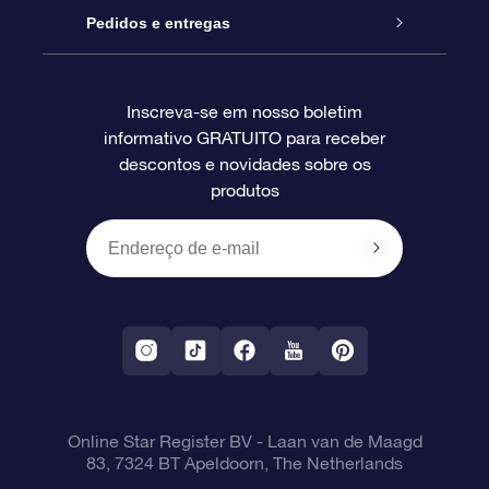
Blog
Pacote de presente da OSR
Star Register
Pedidos e entregas
Perguntas frequentes
Super Star Gift
Aplicativo Localizador de Estrelas da OSR
Login de clientes
Inscreva-se em nosso boletim
informativo GRATUITO para receber
Avaliações
O cartão de presente da OSR
Página estelar personalizada
Informações de pagamento
descontos e novidades sobre os
produtos
Presentes corporativos
Um Milhão de Estrelas
Informações de envio
OSR Starsaver
Política de devolução
Aplicativo RV Fly me to the stars
Constelações
Online Star Register BV
- Laan van de Maagd
83, 7324 BT Apeldoorn, The Netherlands