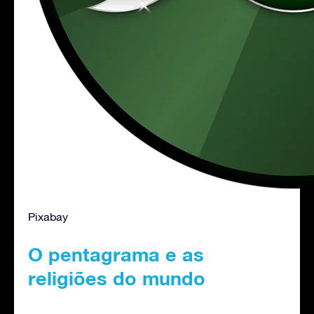
Pixabay
O pentagrama e as
religiões do mundo