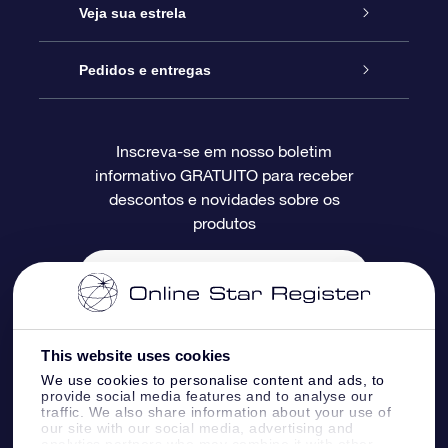
Entre em contato conosco
Presente estrelar on-line
Veja sua estrela
Blog
Pacote de presente da OSR
Star Register
Pedidos e entregas
Perguntas frequentes
Super Star Gift
Aplicativo Localizador de Estrelas da OSR
Login de clientes
Inscreva-se em nosso boletim
informativo GRATUITO para receber
Avaliações
O cartão de presente da OSR
Página estelar personalizada
Informações de pagamento
descontos e novidades sobre os
produtos
Presentes corporativos
Um Milhão de Estrelas
Informações de envio
OSR Starsaver
Política de devolução
Aplicativo RV Fly me to the stars
Constelações
This website uses cookies
We use cookies to personalise content and ads, to
provide social media features and to analyse our
traffic. We also share information about your use of
our site with our social media, advertising and
analytics partners who may combine it with other