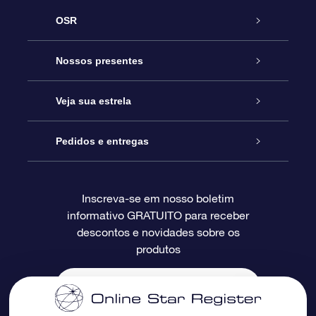
OSR
Serviço
Nossos presentes
Entre em contato conosco
Presente estrelar on-line
Veja sua estrela
Blog
Pacote de presente da OSR
Star Register
Pedidos e entregas
Perguntas frequentes
Super Star Gift
Aplicativo Localizador de Estrelas da OSR
Login de clientes
Inscreva-se em nosso boletim
informativo GRATUITO para receber
Avaliações
O cartão de presente da OSR
Página estelar personalizada
Informações de pagamento
descontos e novidades sobre os
produtos
Presentes corporativos
Um Milhão de Estrelas
Informações de envio
OSR Starsaver
Política de devolução