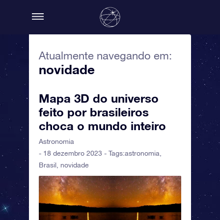
Atualmente navegando em:
novidade
Mapa 3D do universo
feito por brasileiros
choca o mundo inteiro
Astronomia
- 18 dezembro 2023 - Tags:
astronomia
,
Brasil
,
novidade