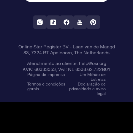
Aplicativo RV Fly me to the stars
Constelações
Online Star Register BV
- Laan van de Maagd
83, 7324 BT Apeldoorn, The Netherlands
Atendimento ao cliente:
help@osr.org
KVK: 60333553, VAT: NL 8538.62.722B01
Página de imprensa
Um Milhão de
Estrelas
Termos e condições
Declaração de
gerais
privacidade e aviso
legal