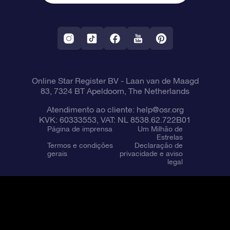
Aplicativo RV Fly me to the stars
Constelações
Online Star Register BV
- Laan van de Maagd
83, 7324 BT Apeldoorn, The Netherlands
Atendimento ao cliente:
help@osr.org
KVK: 60333553, VAT: NL 8538.62.722B01
Página de imprensa
Um Milhão de
Estrelas
Termos e condições
Declaração de
gerais
privacidade e aviso
legal