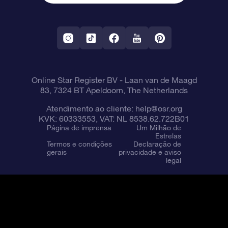
Aplicativo RV Fly me to the stars
Constelações
Online Star Register BV
- Laan van de Maagd
83, 7324 BT Apeldoorn, The Netherlands
Atendimento ao cliente:
help@osr.org
KVK: 60333553, VAT: NL 8538.62.722B01
Página de imprensa
Um Milhão de
Estrelas
Termos e condições
Declaração de
gerais
privacidade e aviso
legal