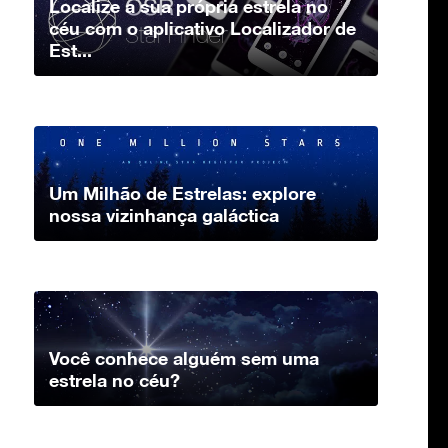
Localize a sua própria estrela no
céu com o aplicativo Localizador de
Est...
Um Milhão de Estrelas: explore
nossa vizinhança galáctica
Você conhece alguém sem uma
estrela no céu?