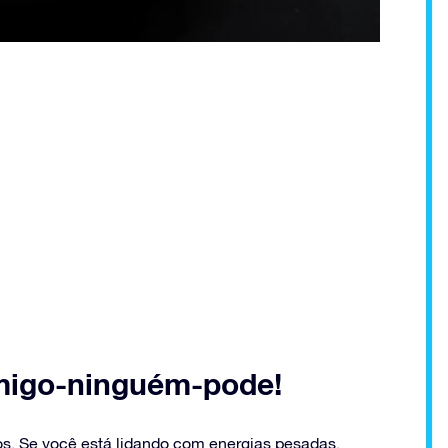
migo-ninguém-pode!
os. Se você está lidando com energias pesadas,