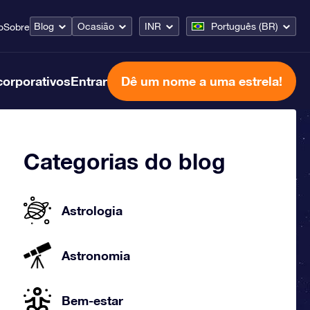
Blog
Ocasião
INR
Português (BR)
o
Sobre
corporativos
Entrar
Dê um nome a uma estrela!
Categorias do blog
Astrologia
Astronomia
Bem-estar