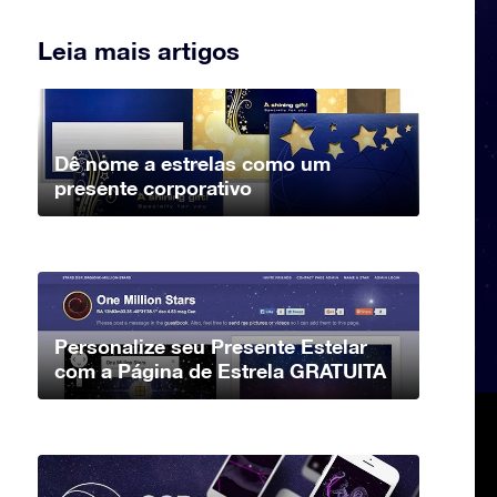
Leia mais artigos
Dê nome a estrelas como um
presente corporativo
Personalize seu Presente Estelar
com a Página de Estrela GRATUITA