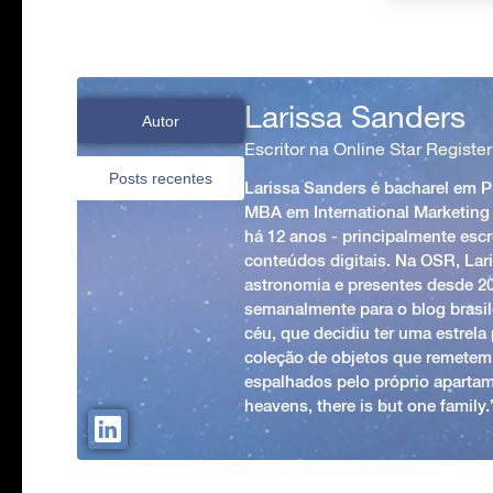
Larissa Sanders
Autor
Escritor na Online Star Register
Posts recentes
Larissa Sanders é bacharel em 
MBA em International Marketing
há 12 anos - principalmente esc
conteúdos digitais. Na OSR, Lari
astronomia e presentes desde 2
semanalmente para o blog brasile
céu, que decidiu ter uma estrel
coleção de objetos que remetem
espalhados pelo próprio apartam
heavens, there is but one family