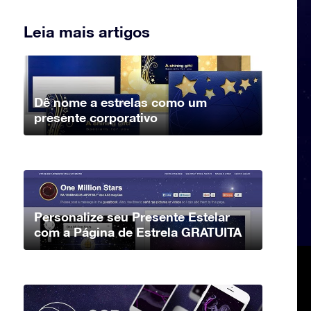
Leia mais artigos
Dê nome a estrelas como um
presente corporativo
Personalize seu Presente Estelar
com a Página de Estrela GRATUITA