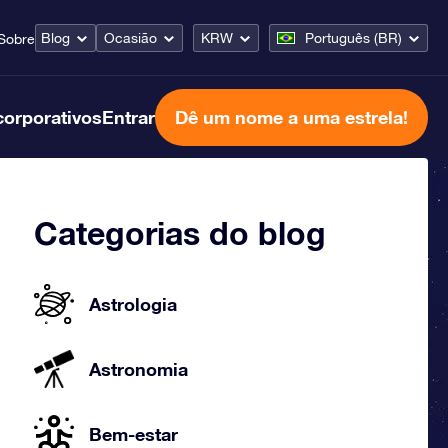
Blog
Ocasião
KRW
Português (BR)
Sobre
corporativos
Entrar
Dê um nome a uma estrela!
Categorias do blog
Astrologia
Astronomia
Bem-estar