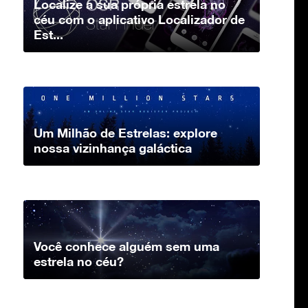
Localize a sua própria estrela no
céu com o aplicativo Localizador de
Est...
Um Milhão de Estrelas: explore
nossa vizinhança galáctica
Você conhece alguém sem uma
estrela no céu?