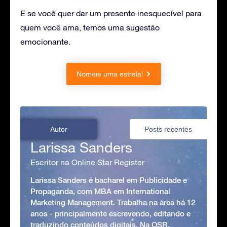
E se você quer dar um presente inesquecível para
quem você ama, temos uma sugestão
emocionante.
Nomeie uma estrela!
Autor
Posts recentes
Larissa Sanders
Escritor na Online Star Register
Larissa Sanders é bacharel em Publicidade e
Propaganda, com MBA em International
Marketing Management. Trabalha na área há 12
anos - principalmente escrevendo, editando e
traduzindo conteúdos digitais. Na OSR,