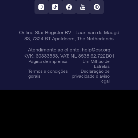
Aplicativo RV Fly me to the stars
Constelações
Online Star Register BV
- Laan van de Maagd
83, 7324 BT Apeldoorn, The Netherlands
Atendimento ao cliente:
help@osr.org
KVK: 60333553, VAT: NL 8538.62.722B01
Página de imprensa
Um Milhão de
Estrelas
Termos e condições
Declaração de
gerais
privacidade e aviso
legal