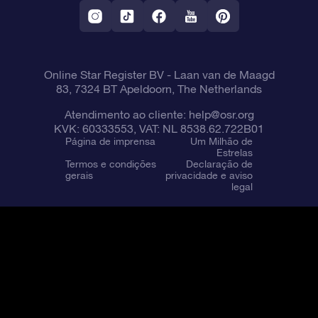
Aplicativo RV Fly me to the stars
Constelações
Online Star Register BV
- Laan van de Maagd
83, 7324 BT Apeldoorn, The Netherlands
Atendimento ao cliente:
help@osr.org
KVK: 60333553, VAT: NL 8538.62.722B01
Página de imprensa
Um Milhão de
Estrelas
Termos e condições
Declaração de
gerais
privacidade e aviso
legal