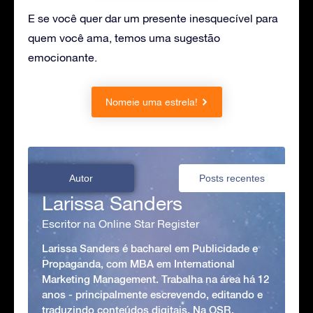
E se você quer dar um presente inesquecível para
quem você ama, temos uma sugestão
emocionante.
Nomeie uma estrela!
Autor
Posts recentes
Larissa Sanders
Escritor na Online Star Register
Larissa Sanders é bacharel em Publicidade e
Propaganda, com MBA em International
Marketing Management. Trabalha na área há 12
anos - principalmente escrevendo, editando e
traduzindo conteúdos digitais. Na OSR,