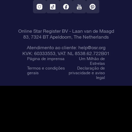
Aplicativo RV Fly me to the stars
Constelações
Online Star Register BV
- Laan van de Maagd
83, 7324 BT Apeldoorn, The Netherlands
Atendimento ao cliente:
help@osr.org
KVK: 60333553, VAT: NL 8538.62.722B01
Página de imprensa
Um Milhão de
Estrelas
Termos e condições
Declaração de
gerais
privacidade e aviso
legal