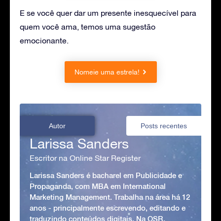
E se você quer dar um presente inesquecível para
quem você ama, temos uma sugestão
emocionante.
Nomeie uma estrela!
Autor
Posts recentes
Larissa Sanders
Escritor na Online Star Register
Larissa Sanders é bacharel em Publicidade e
Propaganda, com MBA em International
Marketing Management. Trabalha na área há 12
anos - principalmente escrevendo, editando e
traduzindo conteúdos digitais. Na OSR,