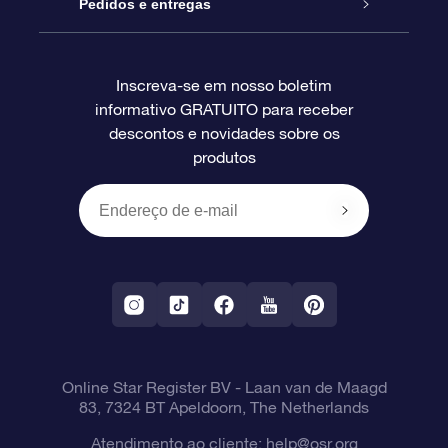
Blog
Pacote de presente da OSR
Star Register
Pedidos e entregas
Perguntas frequentes
Super Star Gift
Aplicativo Localizador de Estrelas da OSR
Login de clientes
Inscreva-se em nosso boletim
informativo GRATUITO para receber
Avaliações
O cartão de presente da OSR
Página estelar personalizada
Informações de pagamento
descontos e novidades sobre os
produtos
Presentes corporativos
Um Milhão de Estrelas
Informações de envio
OSR Starsaver
Política de devolução
Aplicativo RV Fly me to the stars
Constelações
Online Star Register BV
- Laan van de Maagd
83, 7324 BT Apeldoorn, The Netherlands
Atendimento ao cliente:
help@osr.org