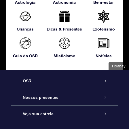
Astrologia
Astronomia
Bem-estar
Crianças
Dicas & Presentes
Exoterismo
Guia da OSR
Misticismo
Notícias
Pixabay
OSR
Serviço
Nossos presentes
Entre em contato conosco
Presente estrelar on-line
Veja sua estrela