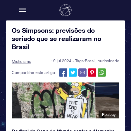
Os Simpsons: previsões do
seriado que se realizaram no
Brasil
19 jul 2024 - Tags:
Brasil
,
curiosidade
Misticismo
Compartilhe este artigo:
Pixabay
Do final da Copa do Mundo contra a Alemanha,