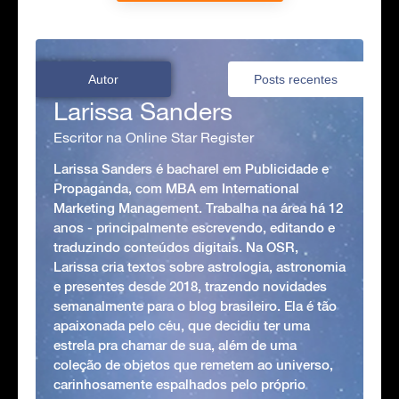
Autor
Posts recentes
Larissa Sanders
Escritor na Online Star Register
Larissa Sanders é bacharel em Publicidade e
Propaganda, com MBA em International
Marketing Management. Trabalha na área há 12
anos - principalmente escrevendo, editando e
traduzindo conteúdos digitais. Na OSR,
Larissa cria textos sobre astrologia, astronomia
e presentes desde 2018, trazendo novidades
semanalmente para o blog brasileiro. Ela é tão
apaixonada pelo céu, que decidiu ter uma
estrela pra chamar de sua, além de uma
coleção de objetos que remetem ao universo,
carinhosamente espalhados pelo próprio