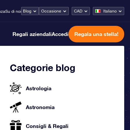
Blog
Occasione
CAD
Italiano
nza
Su di noi
Regali aziendali
Accedi
Regala una stella!
Categorie blog
Astrologia
Astronomia
Consigli & Regali