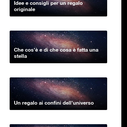
Idee e consigli per un regalo
originale
Che cos’è e di che cosa è fatta una
stella
Un regalo ai confini dell’universo