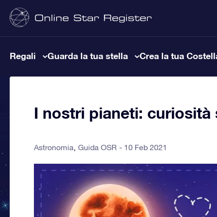
Regali
Guarda la tua stella
Crea la tua Costel
I nostri pianeti: curiosit
Astronomia
Guida OSR
10 Feb 2021