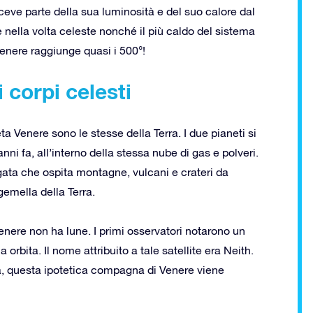
ceve parte della sua luminosità e del suo calore dal
ile nella volta celeste nonché il più caldo del sistema
Venere raggiunge quasi i 500°!
 corpi celesti
a Venere sono le stesse della Terra. I due pianeti si
nni fa, all’interno della stessa nube di gas e polveri.
egata che ospita montagne, vulcani e crateri da
 gemella della Terra.
Venere non ha lune. I primi osservatori notarono un
 orbita. Il nome attribuito a tale satellite era Neith.
Ora, questa ipotetica compagna di Venere viene