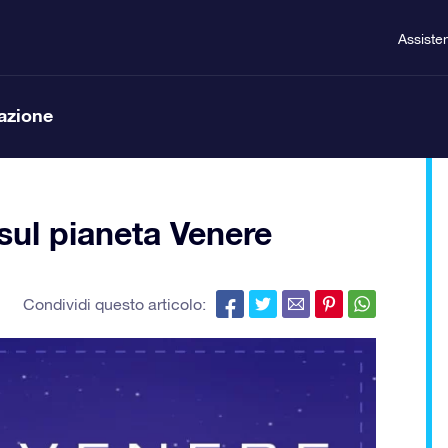
Assiste
lazione
à sul pianeta Venere
Condividi questo articolo: