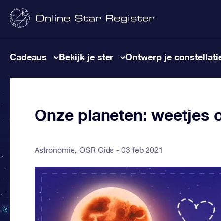
Cadeaus
Bekijk je ster
Ontwerp je constellati
Onze planeten: weetjes 
Astronomie
OSR Gids
03 feb 2021