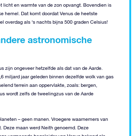
 licht en warmte van de zon opvangt. Bovendien is
ijke hemel. Dat komt doordat Venus de heetste
el overdag als ‘s nachts bijna 500 graden Celsius!
 andere astronomische
 zijn ongeveer hetzelfde als dat van de Aarde.
,6 miljard jaar geleden binnen dezelfde wolk van gas
elend terrein aan oppervlakte, zoals: bergen,
nus wordt zelfs de tweelingzus van de Aarde
e planeten – geen manen. Vroegere waarnemers van
t. Deze maan werd Neith genoemd. Deze
 deze vermeende begeleider van Venus bekend als