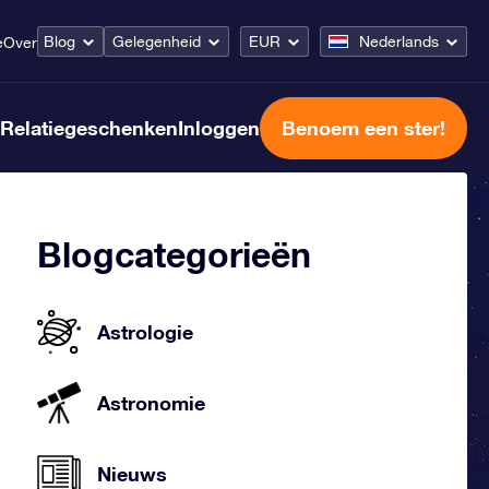
Blog
Gelegenheid
EUR
Nederlands
e
Over
Relatiegeschenken
Inloggen
Benoem een ster!
Blogcategorieën
Astrologie
Astronomie
Nieuws