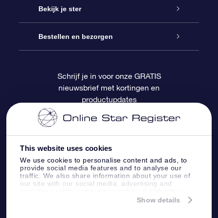
Contact
Online Star Gift
Bekijk je ster
Blog
OSR Cadeaupakket
Sterrenregister
Bestellen en bezorgen
Veelgestelde vragen
Super Ster Cadeau
OSR Star Finder App
Klantenlogin
Schrijf je in voor onze GRATIS
nieuwsbrief met kortingen en
OSR Recensies
OSR Cadeaukaart
Gepersonaliseerde sterrenpagina
Betalingsinformatie
productupdates
Relatiegeschenken
One Million Stars
Verzendinformatie
OSR Starsaver
Retourbeleid
This website uses cookies
We use cookies to personalise content and ads, to
provide social media features and to analyse our
Fly me to the Stars App
Constellaties
traffic. We also share information about your use of
our site with our social media, advertising and
analytics partners who may combine it with other
information that you’ve provided to them or that
Show details
they’ve collected from your use of their services.
Online Star Register BV
- Laan van de Maagd