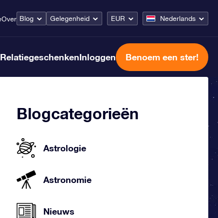
Blog
Gelegenheid
EUR
Nederlands
e
Over
Relatiegeschenken
Inloggen
Benoem een ster!
Blogcategorieën
Astrologie
Astronomie
Nieuws