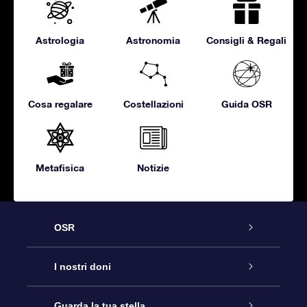
Astrologia
Astronomia
Consigli & Regali
Cosa regalare
Costellazioni
Guida OSR
Metafisica
Notizie
OSR
Assistenza
I nostri doni
Contattaci
Online Star Gift
Guarda la tua stella