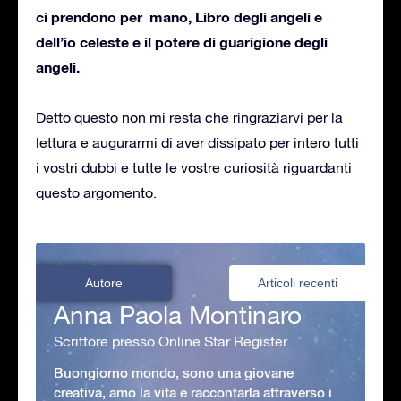
ci prendono per mano, Libro degli angeli e
dell’io celeste e il potere di guarigione degli
angeli.
Detto questo non mi resta che ringraziarvi per la
lettura e augurarmi di aver dissipato per intero tutti
i vostri dubbi e tutte le vostre curiosità riguardanti
questo argomento.
Autore
Articoli recenti
Anna Paola Montinaro
Scrittore presso Online Star Register
Buongiorno mondo, sono una giovane
creativa, amo la vita e raccontarla attraverso i