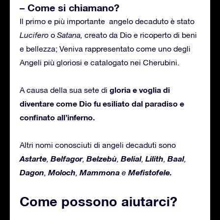
– Come si chiamano?
Il primo e più importante angelo decaduto è stato
Lucifero
o
Satana,
creato da Dio e ricoperto di beni
e bellezza; Veniva rappresentato come uno degli
Angeli più gloriosi e catalogato nei Cherubini.
g
loria e voglia di
A causa della sua sete di
diventare come Dio fu esiliato dal paradiso e
confinato all’inferno.
Altri nomi conosciuti di angeli decaduti sono
Astarte
Belfagor
Belzebù
Belial
Lilith
Baal
,
,
,
,
,
,
Dagon
Moloch
Mammona
Mefistofele.
,
,
e
Come possono aiutarci?