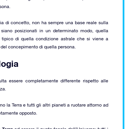
sona.
ia di concetto, non ha sempre una base reale sulla
ri siano posizionati in un determinato modo, quella
tipico di quella condizione astrale che si viene a
o del concepimento di quella persona.
logia
ta essere completamente differente rispetto alle
za.
la Terra e tutti gli altri pianeti a ruotare attorno ad
pletamente opposto.
Terra
a
ad essere il punto focale dell’Universo: tutti i