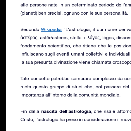
alle persone nate in un determinato periodo dell’
(pianeti) ben precisi, ognuno con le sue personalità.
Secondo
Wikipedia
“L’astrologia, il cui nome deriv
ἀστέρος, astêr/asteros, stella + λόγος, lógos, discor
fondamento scientifico, che ritiene che le posizioni
influiscano sugli eventi umani collettivi e individual
la sua presunta divinazione viene chiamata oroscop
Tale concetto potrebbe sembrare complesso da com
ruota questo gruppo di studi che, col passare del 
importanza all’interno della comunità mondiale.
nascita dell’astrologia
Fin dalla
, che risale attor
Cristo, l’astrologia ha preso in considerazione il movi