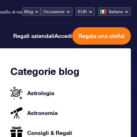
Blog
Occasione
EUR
Italiano
nza
Su di noi
Regali aziendali
Accedi
Regala una stella!
Categorie blog
Astrologia
Astronomia
Consigli & Regali