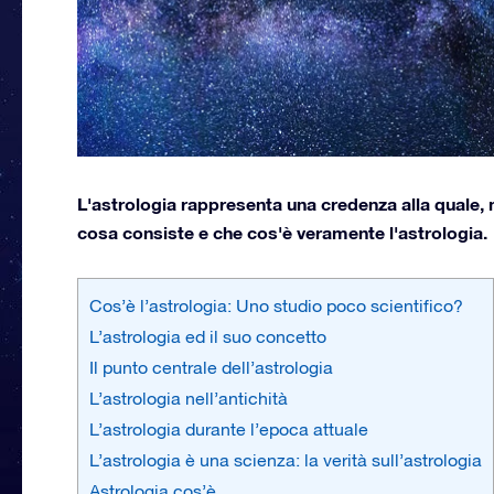
L'astrologia rappresenta una credenza alla quale, 
cosa consiste e che cos'è veramente l'astrologia.
Cos’è l’astrologia: Uno studio poco scientifico?
L’astrologia ed il suo concetto
Il punto centrale dell’astrologia
L’astrologia nell’antichità
L’astrologia durante l’epoca attuale
L’astrologia è una scienza: la verità sull’astrologia
Astrologia cos’è