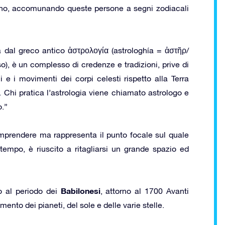
anno, accomunando queste persone a segni zodiacali
a dal greco antico ἀστρολογία (astrologhía = ἀστῆρ/
so), è un complesso di credenze e tradizioni, prive di
 e i movimenti dei corpi celesti rispetto alla Terra
i. Chi pratica l’astrologia viene chiamato astrologo e
o.”
prendere ma rappresenta il punto focale sul quale
tempo, è riuscito a ritagliarsi un grande spazio ed
Babilonesi
no al periodo dei
, attorno al 1700 Avanti
mento dei pianeti, del sole e delle varie stelle.