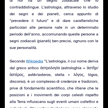
di noi ha un segno zodiacale che lo
contraddistingue. L’astrologia, attraverso lo studio
dei segni e dei pianeti, cerca appunto di
“prevedere il futuro” e di dare caratteristiche
particolari alle persone nate in un determinato
periodo dell’anno, accomunando queste persone a
segni zodiacali (pianeti) ben precisi, ognuno con le
sue personalità.
Secondo
Wikipedia
“L’astrologia, il cui nome deriva
dal greco antico ἀστρολογία (astrologhía = ἀστῆρ/
ἀστέρος, astêr/asteros, stella + λόγος, lógos,
discorso), è un complesso di credenze e tradizioni,
prive di fondamento scientifico, che ritiene che le
posizioni e i movimenti dei corpi celesti rispetto
alla Terra influiscano sugli eventi umani collettivi e