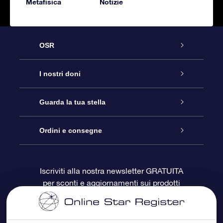
Metafisica
Notizie
OSR
Assistenza
I nostri doni
Contattaci
Online Star Gift
Guarda la tua stella
Blog
Pacchetto regalo OSR
Registro stellare
Ordini e consegne
Domande frequenti
Super Star Gift
App OSR Star Finder
Login Cliente
Iscriviti alla nostra newsletter GRATUITA
per sconti e aggiornamenti sui prodotti
OSR Recensioni
Gift Card OSR
Star Page personalizzata
Informazioni di Pagamento
Doni aziendali
One Million Stars
Informazioni di Spedizione