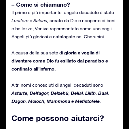
– Come si chiamano?
Il primo e più importante angelo decaduto è stato
Lucifero
o
Satana,
creato da Dio e ricoperto di beni
e bellezza; Veniva rappresentato come uno degli
Angeli più gloriosi e catalogato nei Cherubini.
g
loria e voglia di
A causa della sua sete di
diventare come Dio fu esiliato dal paradiso e
confinato all’inferno.
Altri nomi conosciuti di angeli decaduti sono
Astarte
Belfagor
Belzebù
Belial
Lilith
Baal
,
,
,
,
,
,
Dagon
Moloch
Mammona
Mefistofele.
,
,
e
Come possono aiutarci?