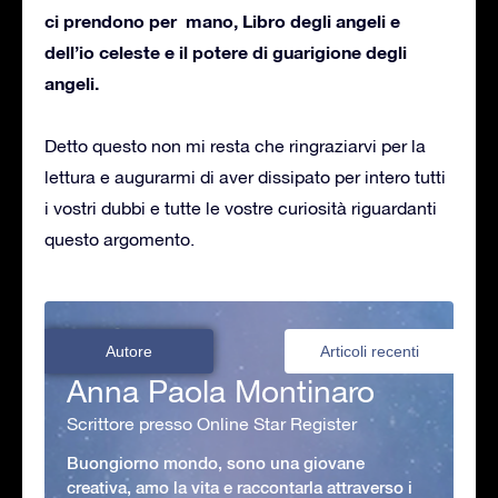
ci prendono per mano, Libro degli angeli e
dell’io celeste e il potere di guarigione degli
angeli.
Detto questo non mi resta che ringraziarvi per la
lettura e augurarmi di aver dissipato per intero tutti
i vostri dubbi e tutte le vostre curiosità riguardanti
questo argomento.
Autore
Articoli recenti
Anna Paola Montinaro
Scrittore presso Online Star Register
Buongiorno mondo, sono una giovane
creativa, amo la vita e raccontarla attraverso i