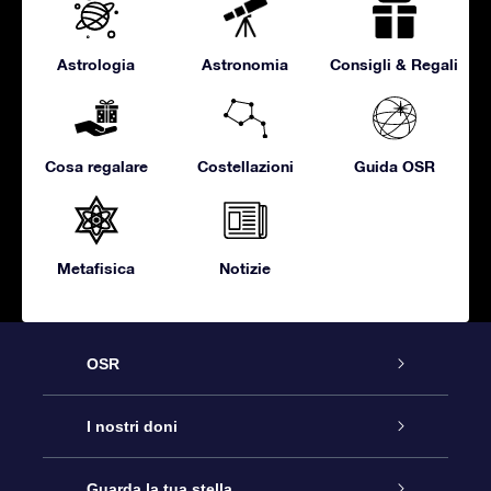
Astrologia
Astronomia
Consigli & Regali
Cosa regalare
Costellazioni
Guida OSR
Metafisica
Notizie
OSR
Assistenza
I nostri doni
Contattaci
Online Star Gift
Guarda la tua stella