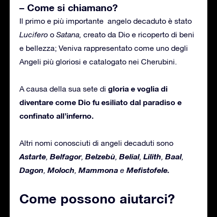
– Come si chiamano?
Il primo e più importante angelo decaduto è stato
Lucifero
o
Satana,
creato da Dio e ricoperto di beni
e bellezza; Veniva rappresentato come uno degli
Angeli più gloriosi e catalogato nei Cherubini.
g
loria e voglia di
A causa della sua sete di
diventare come Dio fu esiliato dal paradiso e
confinato all’inferno.
Altri nomi conosciuti di angeli decaduti sono
Astarte
Belfagor
Belzebù
Belial
Lilith
Baal
,
,
,
,
,
,
Dagon
Moloch
Mammona
Mefistofele.
,
,
e
Come possono aiutarci?