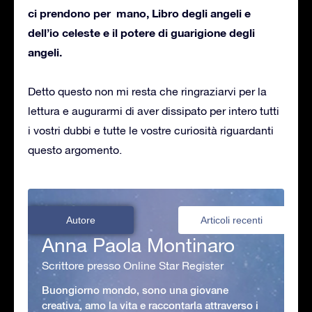
ci prendono per mano, Libro degli angeli e
dell’io celeste e il potere di guarigione degli
angeli.
Detto questo non mi resta che ringraziarvi per la
lettura e augurarmi di aver dissipato per intero tutti
i vostri dubbi e tutte le vostre curiosità riguardanti
questo argomento.
Autore
Articoli recenti
Anna Paola Montinaro
Scrittore presso Online Star Register
Buongiorno mondo, sono una giovane
creativa, amo la vita e raccontarla attraverso i