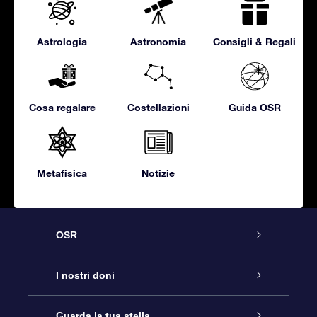
Astrologia
Astronomia
Consigli & Regali
Cosa regalare
Costellazioni
Guida OSR
Metafisica
Notizie
OSR
Assistenza
I nostri doni
Contattaci
Online Star Gift
Guarda la tua stella