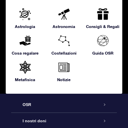
Astrologia
Astronomia
Consigli & Regali
Cosa regalare
Costellazioni
Guida OSR
Metafisica
Notizie
OSR
Assistenza
I nostri doni