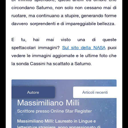
circondano Saturno, non solo non cessano mai di
ruotare, ma continuano a stupire, generando forme
davvero sorprendenti e di impareggiabile bellezza.
E tu, hai mai visto una di queste
spettacolari immagini?
Sul sito della NASA
puoi
vedere le immagini aggiornate e le ultime foto che
la sonda Cassini ha scattato a Saturno.
Autore
Articoli recenti
Massimiliano Milli
Scrittore presso Online Star Register
Massimiliano Milli: Laureato in Lingue e
letterature straniere, aono appassionato di