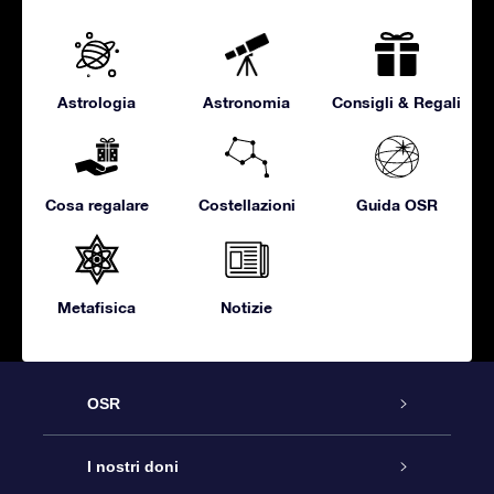
Astrologia
Astronomia
Consigli & Regali
Cosa regalare
Costellazioni
Guida OSR
Metafisica
Notizie
OSR
Assistenza
I nostri doni