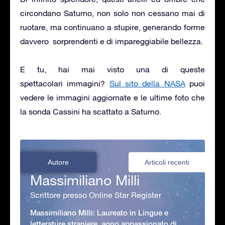
circondano Saturno, non solo non cessano mai di
ruotare, ma continuano a stupire, generando forme
davvero sorprendenti e di impareggiabile bellezza.
E tu, hai mai visto una di queste
spettacolari immagini?
Sul sito della NASA
puoi
vedere le immagini aggiornate e le ultime foto che
la sonda Cassini ha scattato a Saturno.
Autore
Articoli recenti
Massimiliano Milli
Scrittore presso Online Star Register
Massimiliano Milli: Laureato in Lingue e
letterature straniere, aono appassionato di