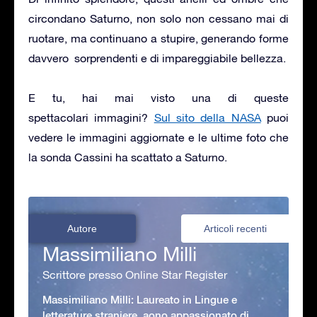
circondano Saturno, non solo non cessano mai di
ruotare, ma continuano a stupire, generando forme
davvero sorprendenti e di impareggiabile bellezza.
E tu, hai mai visto una di queste
spettacolari immagini?
Sul sito della NASA
puoi
vedere le immagini aggiornate e le ultime foto che
la sonda Cassini ha scattato a Saturno.
Autore
Articoli recenti
Massimiliano Milli
Scrittore presso Online Star Register
Massimiliano Milli: Laureato in Lingue e
letterature straniere, aono appassionato di