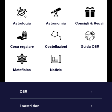
Astrologia
Astronomia
Consigli & Regali
Cosa regalare
Costellazioni
Guida OSR
Metafisica
Notizie
OSR
Assistenza
I nostri doni