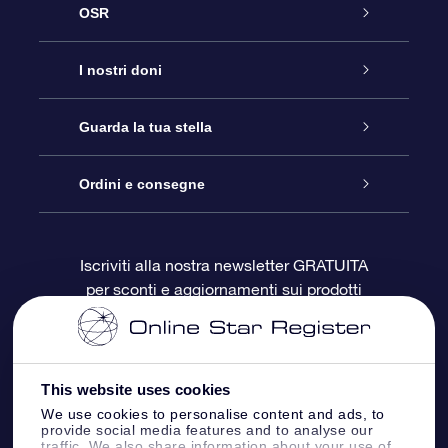
OSR
Assistenza
I nostri doni
Contattaci
Online Star Gift
Guarda la tua stella
Blog
Pacchetto regalo OSR
Registro stellare
Ordini e consegne
Domande frequenti
Super Star Gift
App OSR Star Finder
Login Cliente
Iscriviti alla nostra newsletter GRATUITA
per sconti e aggiornamenti sui prodotti
OSR Recensioni
Gift Card OSR
Star Page personalizzata
Informazioni di Pagamento
Doni aziendali
One Million Stars
Informazioni di Spedizione
This website uses cookies
OSR Starsaver
Politica di reso
We use cookies to personalise content and ads, to
provide social media features and to analyse our
traffic. We also share information about your use of