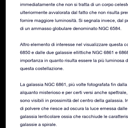
immediatamente che non si tratta di un corpo celest
ulteriormente avvalorata dal fatto che non risulta 
fornire maggiore luminosità. Si segnala invece, dal pun
di un ammasso globulare denominato NGC 6584.
Altro elemento di interesse nel visualizzare questa c
6850 e dalle due galassie ellittiche NGC 6861 e 6868
importanza in quanto risulta essere la più luminosa di
questa costellazione.
La galassia NGC 6861, più volte fotografata fin dall
alquanto misterioso e per certi versi anche spettrale
sono visibili in prossimità del centro della galassia. 
di polvere che riesce ad oscura la luce emessa dalle s
galassia lenticolare ossia che racchiude le caratterist
galassie a spirale.