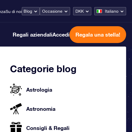
Blog
Occasione
DKK
Italiano
nza
Su di noi
Regali aziendali
Accedi
Regala una stella!
Categorie blog
Astrologia
Astronomia
Consigli & Regali