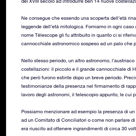
del XVIII secolo ad introdurre ben 14 nuove costellazi
Ne consegue che essendo una scoperta dell’età rina
leggende dell’età mitologica. Forniamo in ogni caso al
nome Télescope gli fu attribuito in quanto ci si rifer
cannocchiale astronomico sospeso ad un palo che pe
Nello stesso periodo, un altro astronomo, l’austriaco 
costellazioni: il piccolo e il grande cannocchiale di
che però furono estinte dopo un breve periodo. Pre
testimonianze della presenza nel firmamento di rapp
lavoro degli astronomi, il telescopio appunto, le cui 
Possiamo menzionare ad esempio la presenza di un te
ad un Comitato di Conciliatori o come non parlare di 
era riuscito ad ottenere ingrandimenti di circa 30 volte