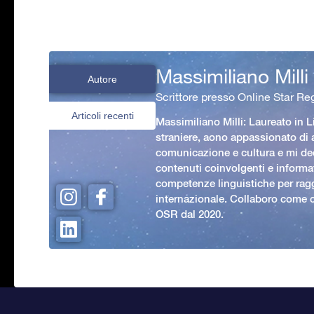
Massimiliano Milli
Autore
Scrittore presso Online Star Reg
Articoli recenti
Massimiliano Milli: Laureato in L
straniere, aono appassionato di
comunicazione e cultura e mi ded
contenuti coinvolgenti e informat
competenze linguistiche per rag
internazionale. Collaboro come c
OSR dal 2020.