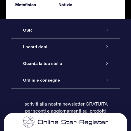
Metafisica
Notizie
OSR
Assistenza
I nostri doni
Contattaci
Online Star Gift
Guarda la tua stella
Blog
Pacchetto regalo OSR
Registro stellare
Ordini e consegne
Domande frequenti
Super Star Gift
App OSR Star Finder
Login Cliente
Iscriviti alla nostra newsletter GRATUITA
per sconti e aggiornamenti sui prodotti
OSR Recensioni
Gift Card OSR
Star Page personalizzata
Informazioni di Pagamento
Doni aziendali
One Million Stars
Informazioni di Spedizione