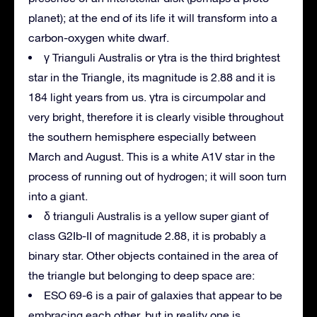
planet);
at the end of its life it will transform into a
carbon-oxygen white dwarf.
γ Trianguli Australis or γtra is the third brightest
star in the Triangle, its magnitude is 2.88 and it is
184 light years from us.
γtra is circumpolar and
very bright, therefore it is clearly visible throughout
the southern hemisphere especially between
March and August.
This is a white A1V star in the
process of running out of hydrogen;
it will soon turn
into a giant.
δ trianguli Australis is a yellow super giant of
class G2Ib-II of magnitude 2.88, it is probably a
binary star.
Other objects contained in the area of ​​
the triangle but belonging to deep space are:
ESO 69-6 is a pair of galaxies that appear to be
embracing each other, but in reality one is