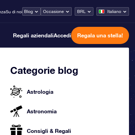
Blog
Occasione
BRL
Italiano
nza
Su di noi
Regali aziendali
Accedi
Regala una stella!
Categorie blog
Astrologia
Astronomia
Consigli & Regali