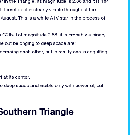
tar in the Triangle, its magnitude is 2.88 and it is 184
, therefore it is clearly visible throughout the
 August.
This is a white A1V star in the process of
ss G2Ib-II of magnitude 2.88, it is probably a binary
ngle but belonging to deep space are:
bracing each other, but in reality one is engulfing
at its center.
to deep space and visible only with powerful, but
 Southern Triangle