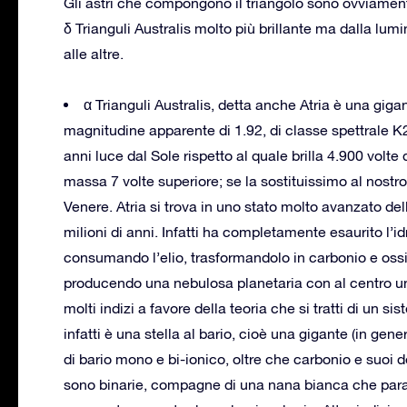
Gli astri che compongono il triangolo sono ovviamente 
δ Trianguli Australis molto più brillante ma dalla lum
alle altre.
α Trianguli Australis, detta anche Atria è una giga
magnitudine apparente di 1.92, di classe spettrale K2
anni luce dal Sole rispetto al quale brilla 4.900 volte 
massa 7 volte superiore; se la sostituissimo al nostro
Venere. Atria si trova in uno stato molto avanzato del
milioni di anni. Infatti ha completamente esaurito l’
consumando l’elio, trasformandolo in carbonio e ossig
producendo una nebulosa planetaria con al centro un
molti indizi a favore della teoria che si tratti di un sis
infatti è una stella al bario, cioè una gigante (in ge
di bario mono e bi-ionico, oltre che carbonio e suoi 
sono binarie, compagne di una nana bianca che para