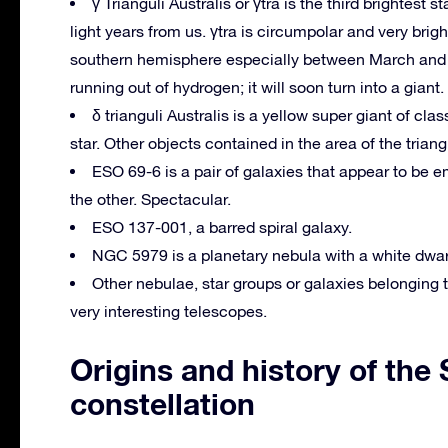
γ Trianguli Australis or γtra is the third brightest s
light years from us.
γtra is circumpolar and very bright
southern hemisphere especially between March and
running out of hydrogen;
it will soon turn into a giant.
δ trianguli Australis is a yellow super giant of cla
star.
Other objects contained in the area of ​​the tria
ESO 69-6 is a pair of galaxies that appear to be em
the other.
Spectacular.
ESO 137-001, a barred spiral galaxy.
NGC 5979 is a planetary nebula with a white dwarf 
Other nebulae, star groups or galaxies belonging 
very interesting telescopes.
Origins and history of the
constellation