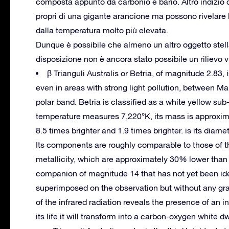
composta appunto da carbonio e bario. Altro indizio 
propri di una gigante arancione ma possono rivelare l
dalla temperatura molto più elevata.
Dunque è possibile che almeno un altro oggetto stel
disposizione non è ancora stato possibile un rilievo v
β Trianguli Australis or Betria, of magnitude 2.83
even in areas with strong light pollution, between Mar
polar band.
Betria is classified as a white yellow sub
temperature measures 7,220°K, its mass is approximat
8.5 times brighter and 1.9 times brighter. is its diamet
Its components are roughly comparable to those of th
metallicity, which are approximately 30% lower than 
companion of magnitude 14 that has not yet been ide
superimposed on the observation but without any gravi
of the infrared radiation reveals the presence of an in
its life it will transform into a carbon-oxygen white dw