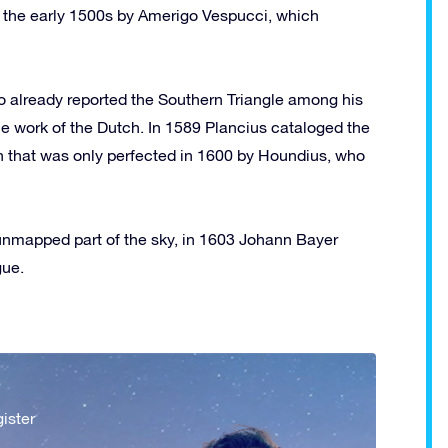
to the early 1500s by Amerigo Vespucci, which
ao already reported the Southern Triangle among his
he work of the Dutch.
In 1589 Plancius cataloged the
on that was only perfected in 1600 by Houndius, who
 unmapped part of the sky, in 1603 Johann Bayer
gue.
ister