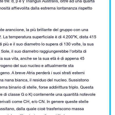
tre: α, β e γ Trianguli Australis, oltre ad una quarta
inosità affievolita dalla estrema lontananza rispetto
nte arancione, la più brillante del gruppo con una
. La temperatura superficiale è di 4.200°K, dista 415
di più e il suo diametro lo supera di 130 volte, la sua
 Sole, il suo diametro raggiungerebbe l’orbita di
la sua vita, anche se la sua età è di appena 45
idrogeno del suo nucleo e attualmente sta
eno. A breve Atria perderà i suoi strati esterni
a nana bianca, il residuo del nucleo. Sussistono
tema binario di stelle, forse addirittura triplo. Questa
nere di classe G o K) contenente una quantità notevole
derivati come CH, e/o CN. In genere queste stelle
ssitano, dalla quale cioè trasferiscono massa