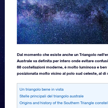
Dal momento che esiste anche un Triangolo nell'em
Australe va definita per intero onde evitare confusi
88 costellazioni moderne, è molto luminosa e ben v
posizionata molto vicino al polo sud celeste, al di
Un triangolo bene in vista
Stelle principali del triangolo australe
Origins and history of the Southern Triangle constel