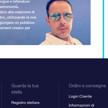
ingue e letterature
 astronomia,
ico alla creazione di
ivi, utilizzando le mie
giungere un pubblico
ontent creator per
Guarda la tua
Ordini e consegne
stella
Login Cliente
Registro stellare
Informazioni di