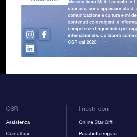
Massimiliano Milli: Laureato in L
straniere, aono appassionato di
comunicazione e cultura e mi ded
contenuti coinvolgenti e informat
competenze linguistiche per rag
internazionale. Collaboro come c
OSR dal 2020.
OSR
I nostri doni
Assistenza
Online Star Gift
Contattaci
Pacchetto regalo