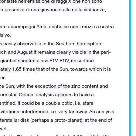
consiste nell’emissione di raggi X che non sono
a presenza di una giovane stella nelle vicinanze,
lare accompagni Atria, anche se con i mezzi a nostra
isivo.
, is easily observable in the Southern hemisphere
ch and August it remains clearly visible in the peri-
-giant of spectral class F1V-F1IV, its surface
ely 1.65 times that of the Sun, towards which it is
er.
e Sun, with the exception of the zinc content and
our star.
Optical analysis appears to have a
ntified.
It could be a double optic, i.e. stars
tational interference, i.e. very far away.
An analysis
terstellar disk (perhaps a proto-planet);
at the end of
arf.