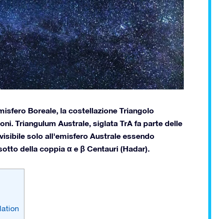
isfero Boreale, la costellazione Triangolo
oni. Triangulum Australe, siglata TrA fa parte delle
isibile solo all'emisfero Australe essendo
 sotto della coppia α e β Centauri (Hadar).
lation