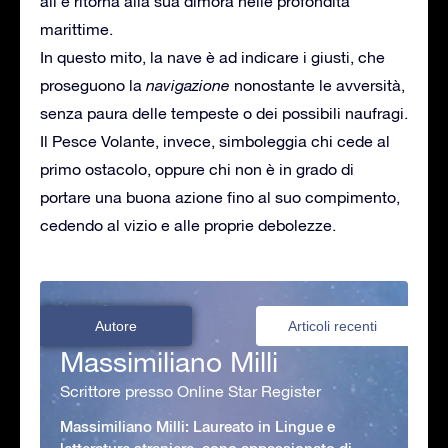
ali e ritorna alla sua dimora nelle profondità
marittime.
In questo mito, la nave è ad indicare i giusti, che
proseguono la
navigazione
nonostante le avversità,
senza paura delle tempeste o dei possibili naufragi.
Il Pesce Volante, invece, simboleggia chi cede al
primo ostacolo, oppure chi non è in grado di
portare una buona azione fino al suo compimento,
cedendo al vizio e alle proprie debolezze.
Autore
Articoli recenti
Massimiliano Milli
Scrittore presso Online Star Register
Massimiliano Milli: Laureato in Lingue e