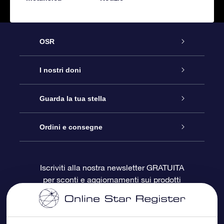
OSR
Assistenza
I nostri doni
Contattaci
Online Star Gift
Guarda la tua stella
Blog
Pacchetto regalo OSR
Registro stellare
Ordini e consegne
Domande frequenti
Super Star Gift
App OSR Star Finder
Login Cliente
Iscriviti alla nostra newsletter GRATUITA
per sconti e aggiornamenti sui prodotti
OSR Recensioni
Gift Card OSR
Star Page personalizzata
Informazioni di Pagamento
Doni aziendali
One Million Stars
Informazioni di Spedizione