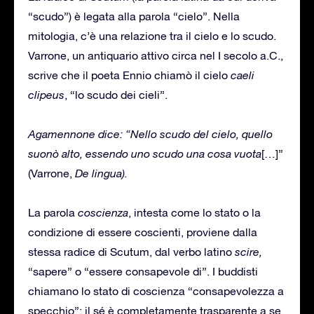
“scudo”) è legata alla parola “cielo”. Nella
mitologia, c’è una relazione tra il cielo e lo scudo.
Varrone, un antiquario attivo circa nel I secolo a.C.,
scrive che il poeta Ennio chiamò il cielo
caeli
clipeus
,
“lo scudo dei cieli”.
Agamennone dice: “Nello scudo del cielo, quello
suonò alto, essendo uno scudo una cosa vuota
[…]”
(Varrone,
De lingua).
La parola
coscienza
, intesta come lo stato o la
condizione di essere coscienti, proviene dalla
stessa radice di Scutum, dal verbo latino
scire,
“sapere” o “essere consapevole di”. I buddisti
chiamano lo stato di coscienza “consapevolezza a
specchio”: il sé è completamente trasparente a se