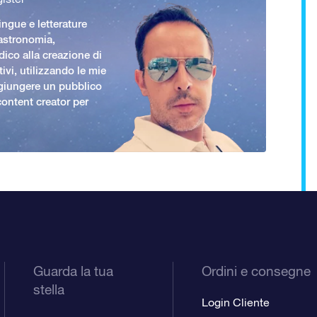
ingue e letterature
 astronomia,
ico alla creazione di
ivi, utilizzando le mie
giungere un pubblico
ontent creator per
Guarda la tua
Ordini e consegne
stella
Login Cliente