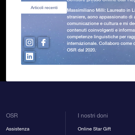
Articoli recenti
Massimiliano Milli: Laureato in L
straniere, aono appassionato di
comunicazione e cultura e mi ded
contenuti coinvolgenti e informat
competenze linguistiche per rag
internazionale. Collaboro come c
OSR dal 2020.
OSR
I nostri doni
Assistenza
Online Star Gift