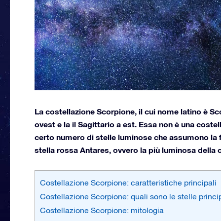
La costellazione Scorpione, il cui nome latino è Sco
ovest e la il Sagittario a est. Essa non è una cost
certo numero di stelle luminose che assumono la fo
stella rossa Antares, ovvero la più luminosa della 
Costellazione Scorpione: caratteristiche principali
Costellazione Scorpione: quali sono le stelle princi
Costellazione Scorpione: mitologia