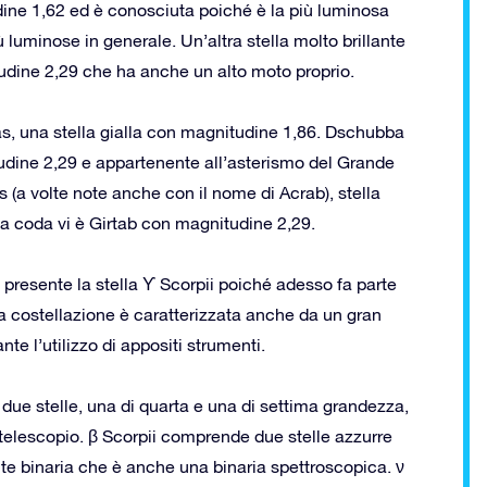
ine 1,62 ed è conosciuta poiché è la più luminosa
iù luminose in generale. Un’altra stella molto brillante
udine 2,29 che ha anche un alto moto proprio.
gas, una stella gialla con magnitudine 1,86. Dschubba
tudine 2,29 e appartenente all’asterismo del Grande
s (a volte note anche con il nome di Acrab), stella
a coda vi è Girtab con magnitudine 2,29.
 presente la stella ϒ Scorpii poiché adesso fa parte
i la costellazione è caratterizzata anche da un gran
e l’utilizzo di appositi strumenti.
 due stelle, una di quarta e una di settima grandezza,
telescopio. β Scorpii comprende due stelle azzurre
 binaria che è anche una binaria spettroscopica. ν