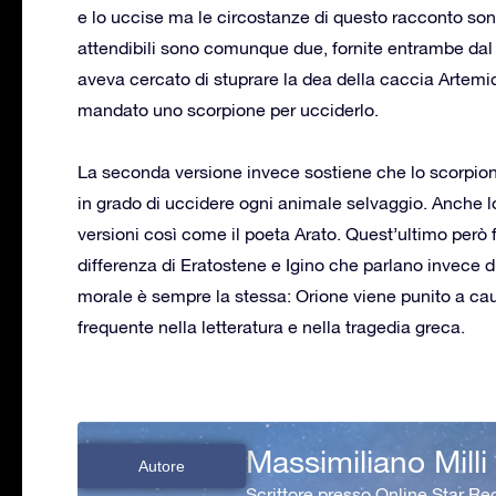
e lo uccise ma le circostanze di questo racconto sono
attendibili sono comunque due, fornite entrambe dal
aveva cercato di stuprare la dea della caccia Artemi
mandato uno scorpione per ucciderlo.
La seconda versione invece sostiene che lo scorpione
in grado di uccidere ogni animale selvaggio. Anche l
versioni così come il poeta Arato. Quest’ultimo però f
differenza di Eratostene e Igino che parlano invece d
morale è sempre la stessa: Orione viene punito a cau
frequente nella letteratura e nella tragedia greca.
Massimiliano Milli
Autore
Scrittore presso Online Star Reg