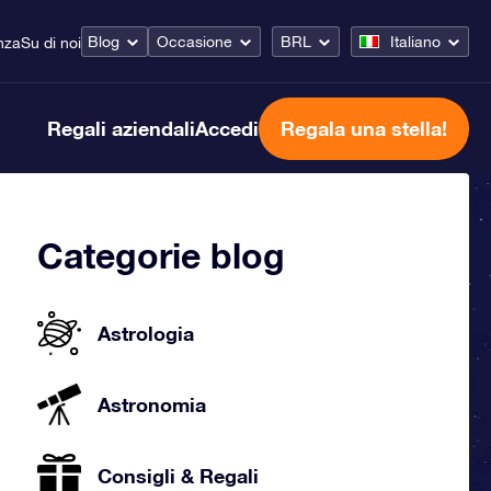
Blog
Occasione
BRL
Italiano
nza
Su di noi
Regali aziendali
Accedi
Regala una stella!
Categorie blog
Astrologia
Astronomia
Consigli & Regali