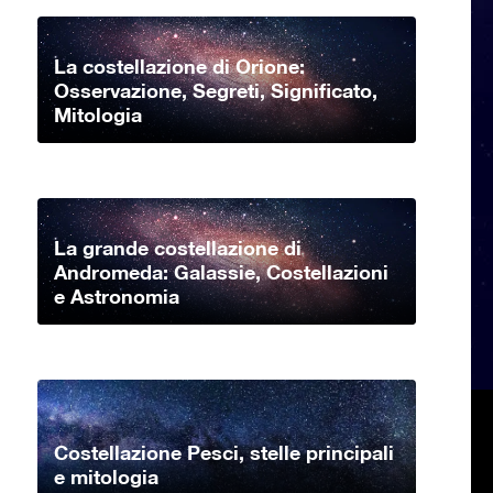
La costellazione di Orione:
Osservazione, Segreti, Significato,
Mitologia
La grande costellazione di
Andromeda: Galassie, Costellazioni
e Astronomia
Costellazione Pesci, stelle principali
e mitologia