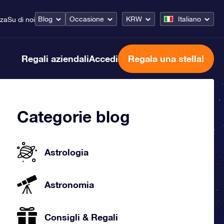
Blog
Occasione
KRW
Italiano
nza
Su di noi
Regali aziendali
Accedi
Regala una stella!
Categorie blog
Astrologia
Astronomia
Consigli & Regali