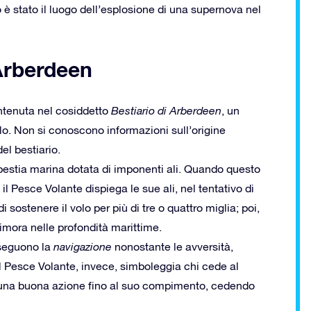
o è stato il luogo dell’esplosione di una supernova nel
 Arberdeen
ntenuta nel cosiddetto
Bestiario di Arberdee
n
, un
lo. Non si conoscono informazioni sull’origine
el bestiario.
bestia marina dotata di imponenti ali. Quando questo
l Pesce Volante dispiega le sue ali, nel tentativo di
sostenere il volo per più di tre o quattro miglia; poi,
dimora nelle profondità marittime.
oseguono la
navigazione
nonostante le avversità,
Il Pesce Volante, invece, simboleggia chi cede al
e una buona azione fino al suo compimento, cedendo