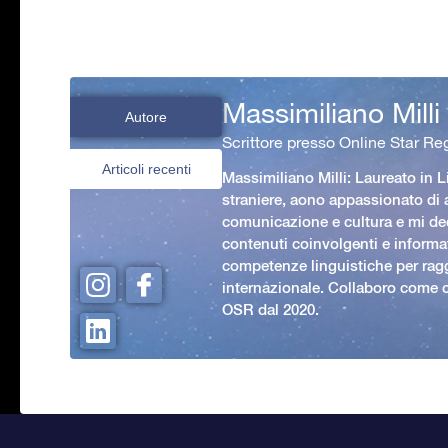
Massimiliano Milli
Autore
Scrittore presso Online Star Reg
Articoli recenti
Massimiliano Milli: Laureato in L
straniere, aono appassionato di
comunicazione e cultura e mi ded
contenuti coinvolgenti e informat
competenze linguistiche per rag
internazionale. Collaboro come c
OSR dal 2020.