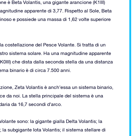
one è Beta Volantis, una gigante arancione (K1III)
magnitudine apparente di 3,77. Rispetto al Sole, Beta
uminoso e possiede una massa di 1,62 volte superiore
a costellazione del Pesce Volante. Si tratta di un
nostro sistema solare. Ha una magnitudine apparente
(K0III) che dista dalla seconda stella da una distanza
tema binario è di circa 7.500 anni.
lazione, Zeta Volantis è anch’essa un sistema binario,
e da noi. La stella principale del sistema è una
ndaria da 16,7 secondi d’arco.
Volante sono: la gigante gialla Delta Volantis; la
la subgigante Iota Volantis; il sistema stellare di