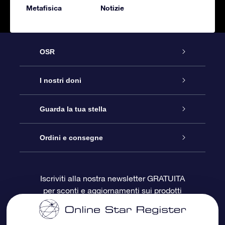
Metafisica
Notizie
OSR
Assistenza
I nostri doni
Contattaci
Online Star Gift
Guarda la tua stella
Blog
Pacchetto regalo OSR
Registro stellare
Ordini e consegne
Domande frequenti
Super Star Gift
App OSR Star Finder
Login Cliente
Iscriviti alla nostra newsletter GRATUITA
per sconti e aggiornamenti sui prodotti
OSR Recensioni
Gift Card OSR
Star Page personalizzata
Informazioni di Pagamento
Doni aziendali
One Million Stars
Informazioni di Spedizione