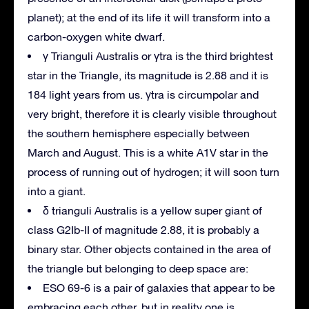
planet);
at the end of its life it will transform into a
carbon-oxygen white dwarf.
γ Trianguli Australis or γtra is the third brightest
star in the Triangle, its magnitude is 2.88 and it is
184 light years from us.
γtra is circumpolar and
very bright, therefore it is clearly visible throughout
the southern hemisphere especially between
March and August.
This is a white A1V star in the
process of running out of hydrogen;
it will soon turn
into a giant.
δ trianguli Australis is a yellow super giant of
class G2Ib-II of magnitude 2.88, it is probably a
binary star.
Other objects contained in the area of ​​
the triangle but belonging to deep space are:
ESO 69-6 is a pair of galaxies that appear to be
embracing each other, but in reality one is