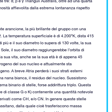
tre: α, β e γ Trianguli Australis, oltre ad una quarta
inosità affievolita dalla estrema lontananza rispetto
nte arancione, la più brillante del gruppo con una
. La temperatura superficiale è di 4.200°K, dista 415
di più e il suo diametro lo supera di 130 volte, la sua
 Sole, il suo diametro raggiungerebbe l’orbita di
la sua vita, anche se la sua età è di appena 45
idrogeno del suo nucleo e attualmente sta
eno. A breve Atria perderà i suoi strati esterni
a nana bianca, il residuo del nucleo. Sussistono
tema binario di stelle, forse addirittura triplo. Questa
nere di classe G o K) contenente una quantità notevole
derivati come CH, e/o CN. In genere queste stelle
ssitano, dalla quale cioè trasferiscono massa