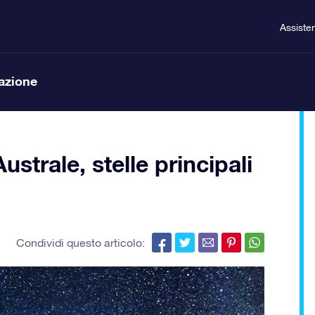
Assiste
lazione
strale, stelle principali
Condividi questo articolo: