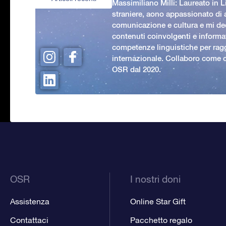
Massimiliano Milli: Laureato in L
straniere, aono appassionato di
comunicazione e cultura e mi ded
contenuti coinvolgenti e informat
competenze linguistiche per rag
internazionale. Collaboro come c
OSR dal 2020.
OSR
I nostri doni
Assistenza
Online Star Gift
Contattaci
Pacchetto regalo