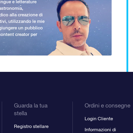
ingue e letterature
 astronomia,
ico alla creazione di
ivi, utilizzando le mie
giungere un pubblico
ontent creator per
Guarda la tua
Ordini e consegne
stella
Login Cliente
Registro stellare
Informazioni di