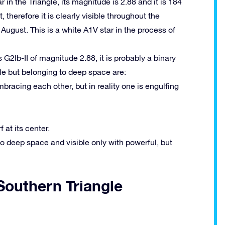
tar in the Triangle, its magnitude is 2.88 and it is 184
, therefore it is clearly visible throughout the
 August.
This is a white A1V star in the process of
ss G2Ib-II of magnitude 2.88, it is probably a binary
ngle but belonging to deep space are:
bracing each other, but in reality one is engulfing
at its center.
to deep space and visible only with powerful, but
 Southern Triangle