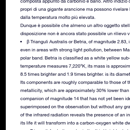
composta appunto da carbonio e bario. Altro indizio 
propri di una gigante arancione ma possono rivelare l
dalla temperatura molto più elevata.
Dunque è possibile che almeno un altro oggetto stel
disposizione non è ancora stato possibile un rilievo v
β Trianguli Australis or Betria, of magnitude 2.83
even in areas with strong light pollution, between Mar
polar band.
Betria is classified as a white yellow sub
temperature measures 7,220°K, its mass is approximat
8.5 times brighter and 1.9 times brighter. is its diamet
Its components are roughly comparable to those of th
metallicity, which are approximately 30% lower than 
companion of magnitude 14 that has not yet been ide
superimposed on the observation but without any gravi
of the infrared radiation reveals the presence of an in
its life it will transform into a carbon-oxygen white dw