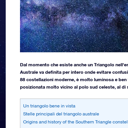
Dal momento che esiste anche un Triangolo nell'em
Australe va definita per intero onde evitare confusi
88 costellazioni moderne, è molto luminosa e ben v
posizionata molto vicino al polo sud celeste, al di
Un triangolo bene in vista
Stelle principali del triangolo australe
Origins and history of the Southern Triangle constel