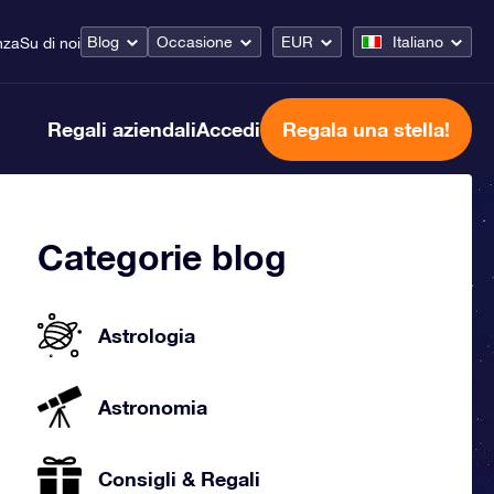
Blog
Occasione
EUR
Italiano
nza
Su di noi
Regali aziendali
Accedi
Regala una stella!
Categorie blog
Astrologia
Astronomia
Consigli & Regali