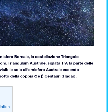
isfero Boreale, la costellazione Triangolo
oni. Triangulum Australe, siglata TrA fa parte delle
isibile solo all'emisfero Australe essendo
 sotto della coppia α e β Centauri (Hadar).
lation