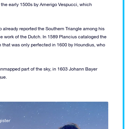
to the early 1500s by Amerigo Vespucci, which
ao already reported the Southern Triangle among his
he work of the Dutch.
In 1589 Plancius cataloged the
on that was only perfected in 1600 by Houndius, who
 unmapped part of the sky, in 1603 Johann Bayer
gue.
ister