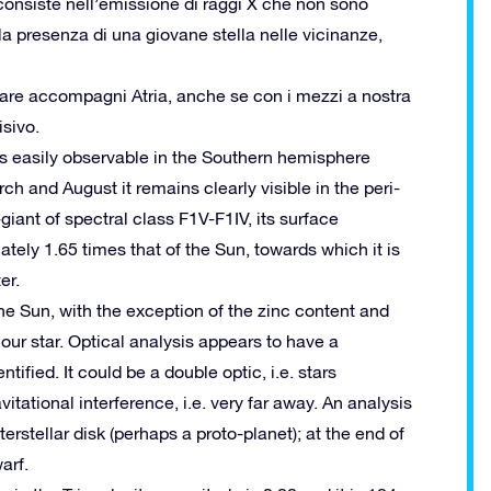
consiste nell’emissione di raggi X che non sono
a presenza di una giovane stella nelle vicinanze,
lare accompagni Atria, anche se con i mezzi a nostra
isivo.
, is easily observable in the Southern hemisphere
ch and August it remains clearly visible in the peri-
-giant of spectral class F1V-F1IV, its surface
ely 1.65 times that of the Sun, towards which it is
er.
e Sun, with the exception of the zinc content and
our star.
Optical analysis appears to have a
ntified.
It could be a double optic, i.e. stars
tational interference, i.e. very far away.
An analysis
terstellar disk (perhaps a proto-planet);
at the end of
arf.