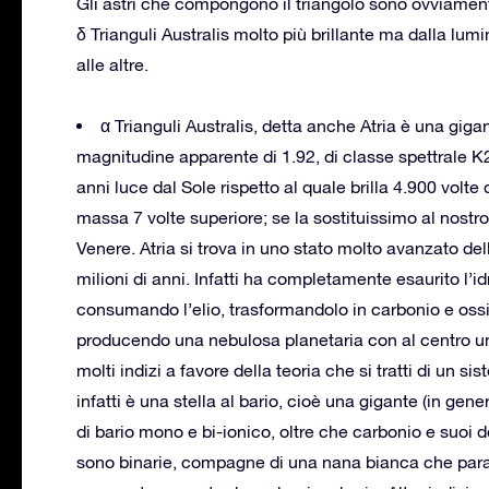
Gli astri che compongono il triangolo sono ovviamente 
δ Trianguli Australis molto più brillante ma dalla lum
alle altre.
α Trianguli Australis, detta anche Atria è una giga
magnitudine apparente di 1.92, di classe spettrale K2
anni luce dal Sole rispetto al quale brilla 4.900 volte 
massa 7 volte superiore; se la sostituissimo al nostro
Venere. Atria si trova in uno stato molto avanzato del
milioni di anni. Infatti ha completamente esaurito l’
consumando l’elio, trasformandolo in carbonio e ossig
producendo una nebulosa planetaria con al centro un
molti indizi a favore della teoria che si tratti di un sis
infatti è una stella al bario, cioè una gigante (in ge
di bario mono e bi-ionico, oltre che carbonio e suoi 
sono binarie, compagne di una nana bianca che para