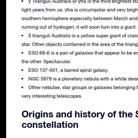
γ Trianguli Australis or γtra is the third brightest s
light years from us.
γtra is circumpolar and very bright
southern hemisphere especially between March and
running out of hydrogen;
it will soon turn into a giant.
δ trianguli Australis is a yellow super giant of cla
star.
Other objects contained in the area of ​​the tria
ESO 69-6 is a pair of galaxies that appear to be em
the other.
Spectacular.
ESO 137-001, a barred spiral galaxy.
NGC 5979 is a planetary nebula with a white dwarf 
Other nebulae, star groups or galaxies belonging 
very interesting telescopes.
Origins and history of the
constellation