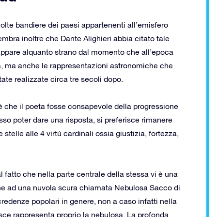
lte bandiere dei paesi appartenenti all’emisfero
mbra inoltre che Dante Alighieri abbia citato tale
e appare alquanto strano dal momento che all’epoca
alia, ma anche le rappresentazioni astronomiche che
te realizzate circa tre secoli dopo.
 è che il poeta fosse consapevole della progressione
so poter dare una risposta, si preferisce rimanere
stelle alle 4 virtù cardinali ossia giustizia, fortezza,
al fatto che nella parte centrale della stessa vi è una
ine ad una nuvola scura chiamata Nebulosa Sacco di
edenze popolari in genere, non a caso infatti nella
pesce rappresenta proprio la nebulosa. La profonda