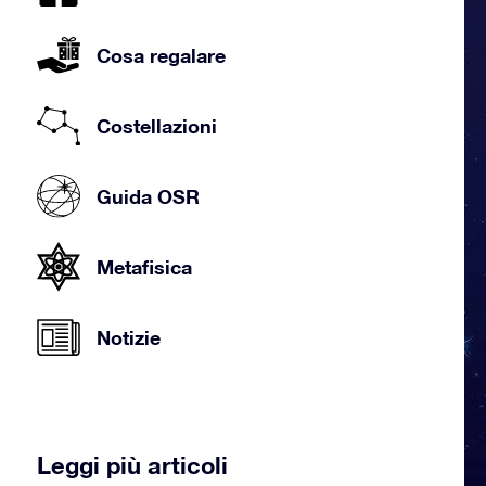
Cosa regalare
Costellazioni
Guida OSR
Metafisica
Notizie
Leggi più articoli
Costellazione Cancro, stelle