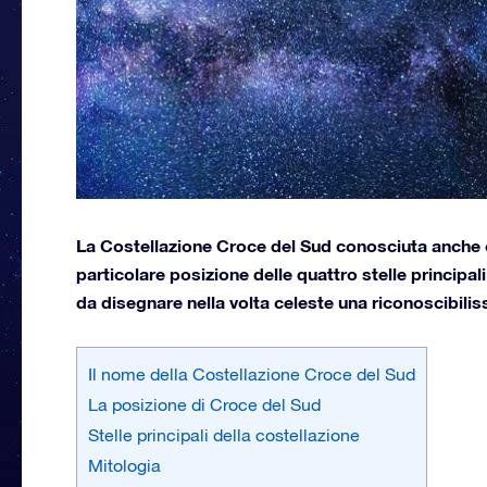
La Costellazione Croce del Sud conosciuta anche c
particolare posizione delle quattro stelle princi
da disegnare nella volta celeste una riconoscibili
Il nome della Costellazione Croce del Sud
La posizione di Croce del Sud
Stelle principali della costellazione
Mitologia