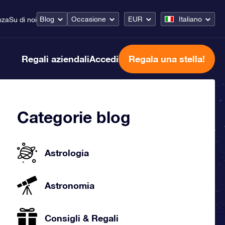
Blog
Occasione
EUR
Italiano
nza
Su di noi
Regali aziendali
Accedi
Regala una stella!
Categorie blog
Astrologia
Astronomia
Consigli & Regali