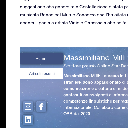
suggestione che genera tale Costellazione è stata perf
musicale Banco del Mutuo Soccorso che l’ha citata 
ancora il geniale artista Vinicio Capossela che ne fa
Massimiliano Milli
Autore
Scrittore presso Online Star Reg
Articoli recenti
Massimiliano Milli: Laureato in L
straniere, aono appassionato di
comunicazione e cultura e mi ded
contenuti coinvolgenti e informat
competenze linguistiche per rag
internazionale. Collaboro come c
OSR dal 2020.