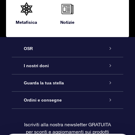
Metafisica
Notizie
OSR
Assistenza
I nostri doni
Contattaci
Online Star Gift
Guarda la tua stella
Blog
Pacchetto regalo OSR
Registro stellare
Ordini e consegne
Domande frequenti
Super Star Gift
App OSR Star Finder
Login Cliente
Iscriviti alla nostra newsletter GRATUITA
per sconti e aggiornamenti sui prodotti
OSR Recensioni
Gift Card OSR
Star Page personalizzata
Informazioni di Pagamento