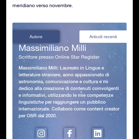
meridiano verso novembre.
Autore
Articoli recenti
Massimiliano Milli
Scrittore presso Online Star Register
Massimiliano Milli: Laureato in Lingue e
letterature straniere, aono appassionato di
astronomia, comunicazione e cultura e mi
dedico alla creazione di contenuti coinvolgenti
e informativi, utilizzando le mie competenze
linguistiche per raggiungere un pubblico
internazionale. Collaboro come content creator
per OSR dal 2020.