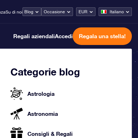
Blog
Occasione
EUR
Italiano
nza
Su di noi
Regali aziendali
Accedi
Regala una stella!
Categorie blog
Astrologia
Astronomia
Consigli & Regali