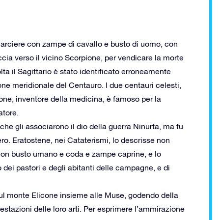
n arciere con zampe di cavallo e busto di uomo, con
ccia verso il vicino Scorpione, per vendicare la morte
lta il Sagittario è stato identificato erroneamente
e meridionale del Centauro. I due centauri celesti,
one, inventore della medicina, è famoso per la
atore.
, che gli associarono il dio della guerra Ninurta, ma fu
ro. Eratostene, nei Cataterismi, lo descrisse non
con busto umano e coda e zampe caprine, e lo
o dei pastori e degli abitanti delle campagne, e di
e sul monte Elicone insieme alle Muse, godendo della
stazioni delle loro arti. Per esprimere l’ammirazione