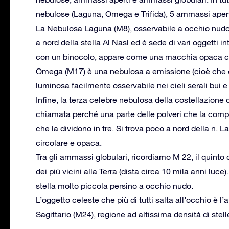
nebulose (Laguna, Omega e Trifida), 5 ammassi apert
La Nebulosa Laguna (M8), osservabile a occhio nudo i
a nord della stella Al Nasl ed è sede di vari oggetti 
con un binocolo, appare come una macchia opaca cir
Omega (M17) è una nebulosa a emissione (cioè che e
luminosa facilmente osservabile nei cieli serali bui 
Infine, la terza celebre nebulosa della costellazione d
chiamata perché una parte delle polveri che la comp
che la dividono in tre. Si trova poco a nord della n
circolare e opaca.
Tra gli ammassi globulari, ricordiamo M 22, il quinto d
dei più vicini alla Terra (dista circa 10 mila anni luce
stella molto piccola persino a occhio nudo.
L’oggetto celeste che più di tutti salta all’occhio è
Sagittario (M24), regione ad altissima densità di stell