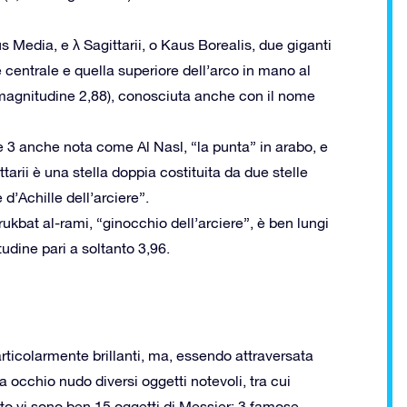
s Media, e λ Sagittarii, o Kaus Borealis, due giganti
centrale e quella superiore dell’arco in mano al
i (magnitudine 2,88), conosciuta anche con il nome
 3 anche nota come Al Nasl, “la punta” in arabo, e
ttarii è una stella doppia costituita da due stelle
d’Achille dell’arciere”.
 rukbat al-rami, “ginocchio dell’arciere”, è ben lungi
udine pari a soltanto 3,96.
articolarmente brillanti, ma, essendo attraversata
 a occhio nudo diversi oggetti notevoli, tra cui
to vi sono ben 15 oggetti di Messier: 3 famose