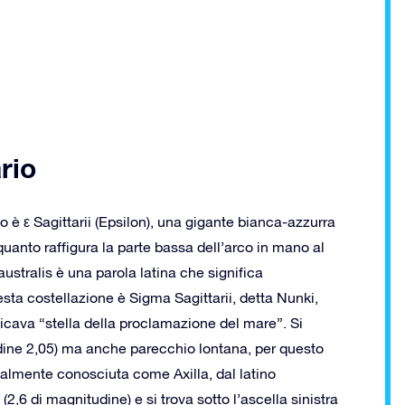
ario
io è ε Sagittarii (Epsilon), una gigante bianca-azzurra
uanto raffigura la parte bassa dell’arco in mano al
 australis è una parola latina che significa
sta costellazione è Sigma Sagittarii, detta Nunki,
cava “stella della proclamazione del mare”. Si
udine 2,05) ma anche parecchio lontana, per questo
ionalmente conosciuta come Axilla, dal latino
 (2,6 di magnitudine) e si trova sotto l’ascella sinistra