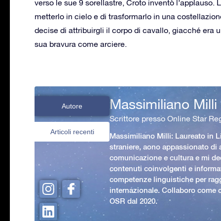
verso le sue 9 sorellastre, Croto inventò l’applauso.
metterlo in cielo e di trasformarlo in una costellazion
decise di attribuirgli il corpo di cavallo, giacché era 
sua bravura come arciere.
Massimiliano Milli
Autore
Scrittore presso Online Star Reg
Articoli recenti
Massimiliano Milli: Laureato in L
straniere, aono appassionato di
comunicazione e cultura e mi ded
contenuti coinvolgenti e informat
competenze linguistiche per rag
internazionale. Collaboro come c
OSR dal 2020.