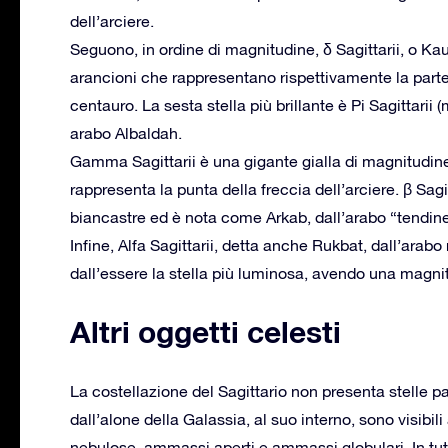
dell’arciere.
Seguono, in ordine di magnitudine, δ Sagittarii, o Kau
arancioni che rappresentano rispettivamente la parte 
centauro. La sesta stella più brillante è Pi Sagittari
arabo Albaldah.
Gamma Sagittarii è una gigante gialla di magnitudine
rappresenta la punta della freccia dell’arciere. β Sagi
biancastre ed è nota come Arkab, dall’arabo “tendine 
Infine, Alfa Sagittarii, detta anche Rukbat, dall’arabo
dall’essere la stella più luminosa, avendo una magnit
Altri oggetti celesti
La costellazione del Sagittario non presenta stelle p
dall’alone della Galassia, al suo interno, sono visibili
nebulose, ammassi aperti e ammassi globulari. In tut