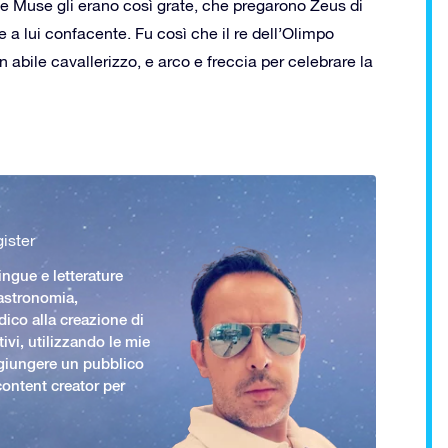
 Le Muse gli erano così grate, che pregarono Zeus di
e a lui confacente. Fu così che il re dell’Olimpo
un abile cavallerizzo, e arco e freccia per celebrare la
ister
ingue e letterature
 astronomia,
ico alla creazione di
ivi, utilizzando le mie
giungere un pubblico
ontent creator per