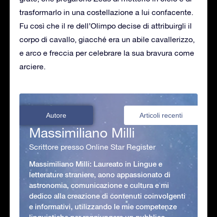
trasformarlo in una costellazione a lui confacente.
Fu così che il re dell’Olimpo decise di attribuirgli il
corpo di cavallo, giacché era un abile cavallerizzo,
e arco e freccia per celebrare la sua bravura come
arciere.
Autore
Articoli recenti
Massimiliano Milli
Scrittore presso Online Star Register
Massimiliano Milli: Laureato in Lingue e
letterature straniere, aono appassionato di
astronomia, comunicazione e cultura e mi
dedico alla creazione di contenuti coinvolgenti
e informativi, utilizzando le mie competenze