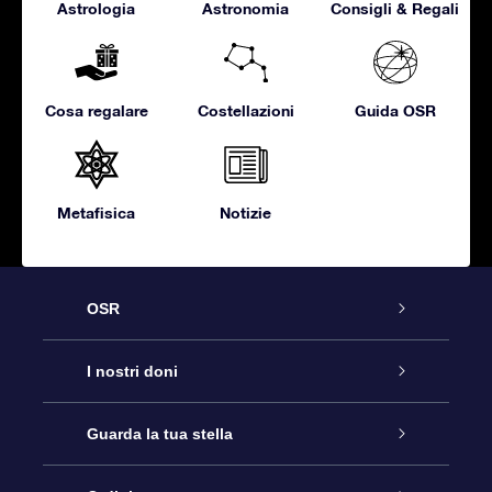
Astrologia
Astronomia
Consigli & Regali
Cosa regalare
Costellazioni
Guida OSR
Metafisica
Notizie
OSR
Assistenza
I nostri doni
Contattaci
Online Star Gift
Guarda la tua stella