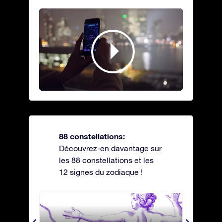
88 constellations:
Découvrez-en davantage sur
les 88 constellations et les
12 signes du zodiaque !
Andromeda - Andromède
Antli