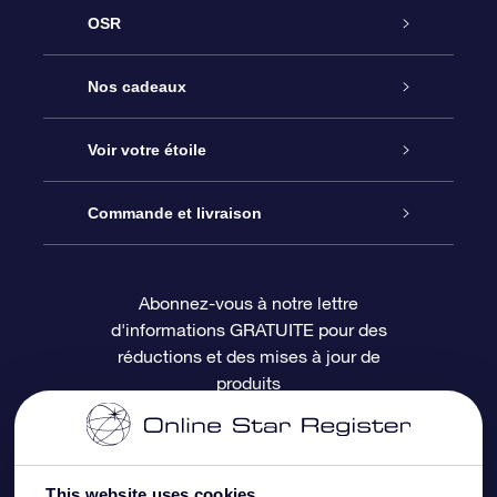
OSR
Service
Nos cadeaux
À propos de l’OSR
Cadeau d’étoile en ligne
Voir votre étoile
Nous contacter
Coffret cadeau OSR
Registre des étoiles
Commande et livraison
Le blog
Cadeau Super Star
Appli OSR Star Finder
Connexion client
Abonnez-vous à notre lettre
d'informations GRATUITE pour des
Questions fréquemment posées
Carte cadeau OSR
Page d’accueil personnalisée
Informations de paiement
réductions et des mises à jour de
produits
Revues
Cadeaux d’entreprise
Un million d’étoiles
Informations d’expédition
Écran de veille OSR
Politique de retour
This website uses cookies