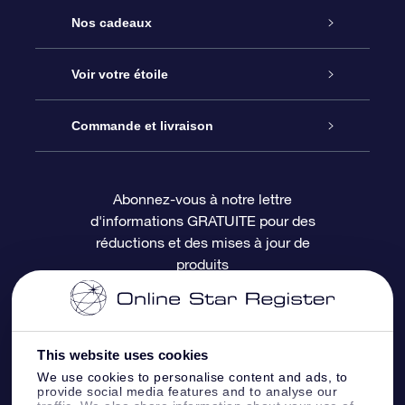
Service
Nos cadeaux
À propos de l’OSR
Cadeau d’étoile en ligne
Voir votre étoile
Nous contacter
Coffret cadeau OSR
Registre des étoiles
Commande et livraison
Le blog
Cadeau Super Star
Appli OSR Star Finder
Connexion client
Abonnez-vous à notre lettre
d'informations GRATUITE pour des
Questions fréquemment posées
Carte cadeau OSR
Page d’accueil personnalisée
Informations de paiement
réductions et des mises à jour de
produits
Revues
Cadeaux d’entreprise
Un million d’étoiles
Informations d’expédition
Écran de veille OSR
Politique de retour
This website uses cookies
We use cookies to personalise content and ads, to
Appli Voler vers les étoiles
Constellations
provide social media features and to analyse our