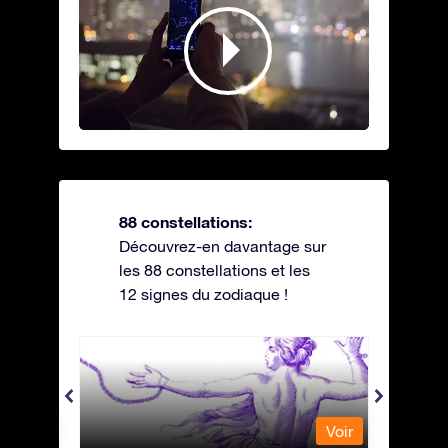
88 constellations:
Découvrez-en davantage sur
les 88 constellations et les
12 signes du zodiaque !
Andromeda - Andromède
Antli
Voir
Voir