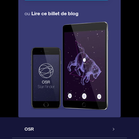
Lire ce billet de blog
ou
OSR